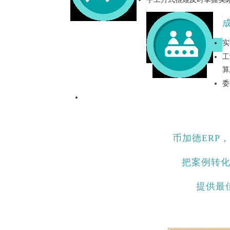
实
工
算
委
币加德ERP
把案例转
提供最