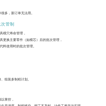
存很多，新订单无法用。
批次管制
具模穴寿命管理，
具更换主要零件（如模芯）后的批次管理，
代料使用时的批次管理。
漆、组装多制程计划。
难以掌控，
际生产进度、制程移交、报工不及时，计件工资无法实现。