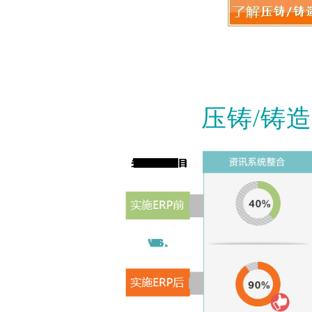
压铸/铸造