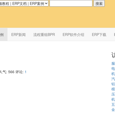
案例
ERP新闻
流程重组BPR
ERP软件介绍
ERP下载
服
电
人气:
566
评论:
1
机
汽
铝
模
压
机
五
金