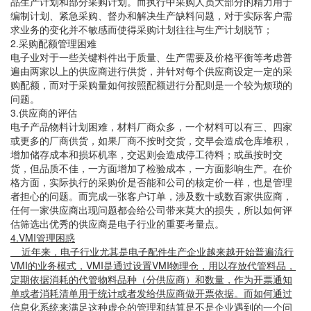
品生产计划和部分采购计划。而执行中采购人员大部分的精力用于
编制计划、紧急采购、督办和解决生产缺料问题，对于实际客户需
求业务的变化并不敏感而使得采购计划往往与生产计划脱节；
2.采购配额管理困难
电子业对于一些关键料件出于质量、生产需要及价格平衡等考虑普
遍由两家以上的供应商进行供货，并针对每个供应商设定一定的采
购配额，而对于采购量如何按照配额进行分配则是一个较为烦琐的
问题。
3.供应商的评估
电子产品物料计划困难，材料厂商众多，一个材料可以有三、四家
或更多的厂商供货，如果厂商不按时交货，交早会造成仓库堆积，
增加储存成本和损坏机率，交迟则会造成停工待料；或虽按时交
货，但品质不佳，一方面增加了检验成本，一方面影响生产。在价
格方面，实际执行的采购价是否能和公司的核定价一样，也是管理
者担心的问题。而完成一张客户订单，涉及数十或数百家供应商，
任何一家供应商出现问题都会给公司带来莫大的损失，所以如何评
估筛选出优秀的供应商是电子行业的重要考量点。
4.VMI管理困惑
近年来，电子行业尤其是电子配件生产企业越来越开始普遍流行
VMI的业务模式，VMI是通过设置VMI物理仓，用以存放代管料品，
定期依据消耗的代管物料品种（分供应商）和数量，作为开票通知
单或者消耗清单用于统计或者发给供应商做开票依据。而如何通过
信息化系统来满足这种虚仓的管理和结算是不是企业遇到的一个问