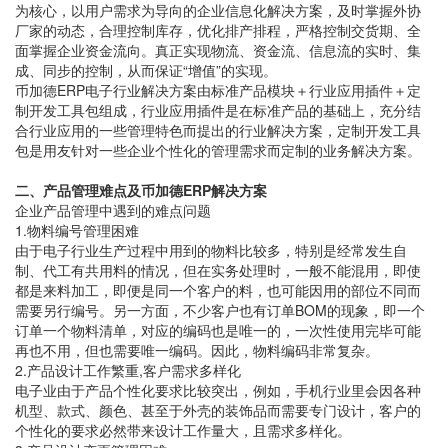
为核心，以用户需求为导向的企业信息化解决方案，及时掌握外协
厂家的动态，合理控制库存，优化排产排程，严格控制交货期、全
面掌握企业资金流向。真正实现物流、资金流、信息流的实时、集
成、同步的控制，从而保证“增值”的实现。
币加德ERP电子行业解决方案由标准产品模块＋行业应用插件＋定
制开发工具包组成，行业应用插件是在标准产品的基础上，充分结
合行业应用的一些管理特色而提出的行业解决方案，定制开发工具
包是用友针对一些企业个性化的管理需求而定制的业务解决方案。
二、产品管理难点及币加德ERP解决方案
企业产品管理中遇到的难点问题
1.物料编号管理困难
由于电子行业生产过程中用到的物料比较多，特别是经常发生自
制、代工有共用料的情况，但在实务处理时，一般不能混用，即使
都是来料加工，即便是同一个客户的料，也可能因用的部位不同而
需要另行编号。另一方面，不少客户也有订单BOM的现象，即一个
订单一个物料清单，对应的编码也是唯一的，一次性使用完毕可能
再也不用，但也需要唯一编码。因此，物料编码非常复杂。
2.产品设计工作繁重,客户需求多样化
电子业由于产品个性化要求比较突出，例如，手机行业里会因各种
机型、款式、颜色、甚至于外壳的装饰品而需要专门设计，客户的
个性化的要求必然带来设计工作量大，且需求多样化。