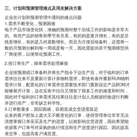
三、计划和预测管理难点及用友解决方案
企业在计划和预测管理中遇到的难点问题
1.需求不断变化，预测困难
电子产品市场变化快，准确的预测对整个后续工作的影响是非常大
的。有些产品的销售和季节有关系，有的则是逐月增长，有的是呈
线形增长，有的是几何基数增长。而且为方便后续备料，还需将一
般的月预测分解到每一周或是每一天，因此需提供若干预测模型供
厂商使用，以便简化预测工作。
2.按订单生产，插单需求处理麻烦
企业按预测或订单备料并将生产指令下达生产后，对于临时的订单
需求往往来不及重新计算计算物料需求，即使有条件重新RUN物料
需求计算，配置化的订单需求也需要技术部门重新设定产品BOM才
能够展开计算，这在实务中往往又增加了很多工作的难度和时间，
因此对于临时的订单需求其结果往往是计划人员根据经验进行判断
并进行排产，非常缺乏科学性。
3.订单数量多，跟踪困难，容易造成交货进度延迟
众多的客户群加上庞大又不断变化的订单，使得管理单位常常无法
清楚掌握订单采买及生产的进度，以致影响交货进度，因此希望能
依据客户订单号对采购的执行情况和生产进度进行跟踪。因此提高
准交率，也提高客户满意度。