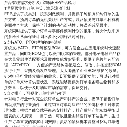
产品管理需求分析及币加德ERP产品说明
1满足预测和订单冲抵，满足滚动计划
ERP提供了按类别、按系列做预测，并提供了纯预测和纯订单的生
产方式，预测订单的无机关联生产方式，以及预测与订单五种有机
关联生产方式，保持了计划的动态滚动性，将误差减至最小。
系统同时提供了客户订单与零部件预测计划的抵消，解决计划来源
的多样性从而保证计划不多不少刚好及时可行。
2支持ATO、PTO模型的物料清单
系统支持ATO，PTO等模型BOM，可方便企业在应用系统时快速配
置产品，同时对BOM也可以做到版本的管理。部分电子电器产品存
在大量零部件选配要求及散件集成发货要求，提供了完善的选配管
理（ATO/PTO），方便的产品结构选配建立、修改，并按选配BOM
执行生产、采购及领发料管理。大大降低了企业BOM维护的数量。
针对电子行业经常插单的需求，ERP提供了SRP功能，可以针对插
单的订单来计算供需状况，系统能够提供为订单准备哪些物料和多
少数量，以便于及时响应市场的需求，保证交付。
3自动排产，可视化订单排程与变更
针对电子行业针对完全按订单生产和排产的企业，提供了销售订单
自动排产的行业插件，通过销售订单对应产品的关键标准工时来管
理负载，根据产能负载平衡来安排排产，排产后的产能负载平衡以
图表的方式展现，一目了然，可以批量由销售订单下达生产，生成
生产订单直观的掌握计划安排；灵活的鼠标拖带调整可反写订单进