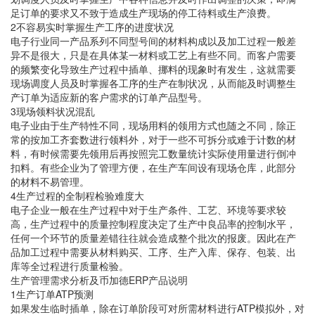
足订单的要求又不致于造成生产现场的停工待料或生产浪费。
2不容易实时掌握生产工序的进度状况
电子行业同一产品系列不同型号间的材料构成以及加工过程一般差
异不是很大，只是在具体某一材料或工艺上有些不同。而客户需要
的频繁变化导致生产过程中插单、挪料的现象时有发生，这就需要
现场调度人员及时掌握各工序的生产在制状况，从而能及时调整生
产订单为适应新的客户需求的订单产品型号。
3现场领料状况混乱
电子业由于生产特性不同，现场用料的领用方式也随之不同，除正
常的按加工齐套数进行领料外，对于一些不可拆分或难于计数的材
料，有时候需要先领用后再按照完工数量统计实际使用量进行倒冲
扣料。有些企业为了管理方便，在生产车间设有现场仓库，此部分
的材料不易管理。
4生产过程的全制程检验难度大
电子企业一般在生产过程中对于生产条件、工艺、环境等要求较
高，生产过程中的质量控制程度决定了生产中良品率的控制水平，
任何一个环节的质量差错往往就会造成整个批次的报废。因此在产
品加工过程中需要从材料购买、工序、生产入库、保存、包装、出
库等全过程进行质量检验。
生产管理需求分析及币加德ERP产品说明
1生产订单ATP预测
如果发生临时插单，除在订单阶段可对所需材料进行ATP模拟外，对