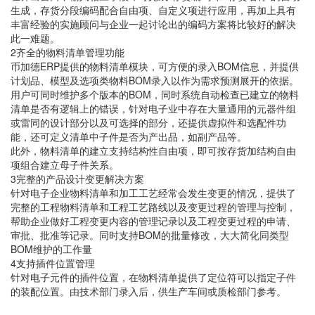
生成，存货分段编码配合自由项、自定义项进行应用，再加上具有
丰富经验的实施顾问与企业一起讨论出的编码方案将比较好的解决
此一难题。
2齐全的物料清单管理功能
币加德ERP提供的物料清单模块，可方便的录入BOM信息，并提供
计划品、模型及选项类物料BOM录入以作为需求预测展开的依据。
用户可同时维护多个版本的BOM，同时系统自动检查已建立的物料
清单是否有逻辑上的错误，针对电子业中存在大量通用的元器件组
或雷同的设计部分以及可选择的部分，还提供虚拟件和选配件功
能，还可定义清单中子件是否为产出品，如副产品等。
此外，物料清单的建立支持结构性自由项，即可按存货加结构自由
项组合建立母子件关系。
3完整的产品设计变更解决方案
针对电子企业物料清单和加工工艺经常会发生变更的情况，提供了
完整的工程物料清单和工程工艺路线以及变更过程的管理与控制，
帮助企业做好工程变更内容的管理记录以及工程变更过程的申请、
审批、批准等记录。同时支持BOM的批量修改，大大简化同类型
BOM维护的工作量
4支持插件位置管理
针对电子元件的插件位置，在物料清单提供了定位符可以指定子件
的装配位置。由技术部门录入后，供生产车间或质检部门参考。