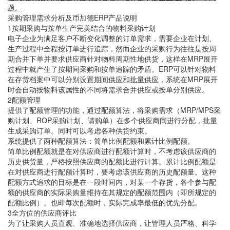
题。
采购管理需求分析及币加德ERP产品说明
1按期采购与按单生产完美结合的物料采购计划
电子企业为满足客户不断变化调整的订单需求，需要企业在计划、
生产过程中全程按订单进行追踪，然而企业的采购行为往往是按周
期合并下单并要求供应商针对物料周期性地供货，这样在MRP展开
过程中就产生了按期间采购和按单追踪的矛盾。ERP可以针对物料
在存货档案中可以分别设置
期间供应和批量供应
，系统在MRP展开
时会自动按物料该属性的不同将需求合并供应或按单分别供应。
2配额管理
提供了配额管理的功能，通过配额算法，将采购需求（MRP/MPS采
购计划、ROP采购计划、请购单）在多个供应商间进行分配，批量
生成采购订单。同时可以考虑各种供货约束。
系统提供了两种配额算法：简单比例配额和累计比例配额。
简单比例配额就是在对供应商进行配额计算时，不考虑该供应商的
历史供货量，严格按照供应商的配额比进行计算。累计比例配额是
在对供应商进行配额计算时，要考虑该供应商的历史配额量。这种
配额方式追求的目标是在一段时间内，对某一个存货，各个参与配
额的供应商的实际采购量维持在其规定的配额范围内（即所规定的
配额比例）。也即每次配额时，实际完成率最低的优先分配。
3全方位的供应商评比
为了让采购人员直观、准确地选择供应商，让管理人员严格、科学