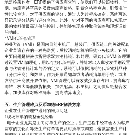
地监控采购者，ERP提供了供应商查询，使我们可以按照物料、时
期、供应商甚至采购员做供应商价格、到货合格率查询，到货准时
性比较查询。对于供应商的评分，通过人为过程来确定，系统可以
只记录评分结果与评分查询。此外，针对不同的供应商可以实现对
采购物料做最高进价的控制，并能够实现多种取价策略和现场调价
的功能。
4VMI代管仓管理
VMI代管（VMI）是国内目前主机厂、总装厂、供应链上的关键配套
企业普遍存在的一种先送货，后按消耗结算的采购业务模式。它的
主要问题是解决供货需求双方消耗统计和处理。采购代管VMI管理通
过设置VMI物理仓，用以存放代管料品，并针对出入库收发类别设置
参与代管消耗计算与否的定义，系统可以依据消耗的代管物料品种
（分供应商）和数量，作为开票通知单或者消耗清单用于统计或者
发给供应商做开票依据。VMI管理可以有效减少库存占用，提高库存
周转，极大降低缺货损失，加强配套厂和主机厂之间供应链整合效
率，加快库存对帐准确率，提高结算速度。
五、生产管理难点及
币加德ERP
解决方案
企业在生产管理中遇到的难点问题
1现场插单的调整全凭经验
电子企业尤其是面向订单生产的企业，生产过程中经常会因为客户
需求的变化而导致生产订单需要及时插单或调整，这就需要生产计
划调度人员及时掌握生产中各种信息并及时作出调整的决策，即满