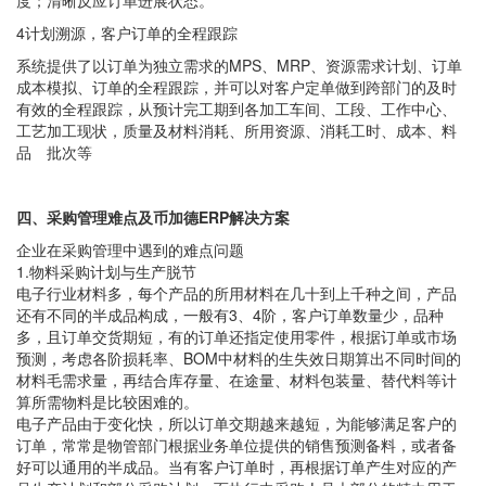
度；清晰反应订单进展状态。
4计划溯源，客户订单的全程跟踪
系统提供了以订单为独立需求的MPS、MRP、资源需求计划、订单
成本模拟、订单的全程跟踪，并可以对客户定单做到跨部门的及时
有效的全程跟踪，从预计完工期到各加工车间、工段、工作中心、
工艺加工现状，质量及材料消耗、所用资源、消耗工时、成本、料
品 批次等
四、采购管理难点及币加德ERP解决方案
企业在采购管理中遇到的难点问题
1.物料采购计划与生产脱节
电子行业材料多，每个产品的所用材料在几十到上千种之间，产品
还有不同的半成品构成，一般有3、4阶，客户订单数量少，品种
多，且订单交货期短，有的订单还指定使用零件，根据订单或市场
预测，考虑各阶损耗率、BOM中材料的生失效日期算出不同时间的
材料毛需求量，再结合库存量、在途量、材料包装量、替代料等计
算所需物料是比较困难的。
电子产品由于变化快，所以订单交期越来越短，为能够满足客户的
订单，常常是物管部门根据业务单位提供的销售预测备料，或者备
好可以通用的半成品。当有客户订单时，再根据订单产生对应的产