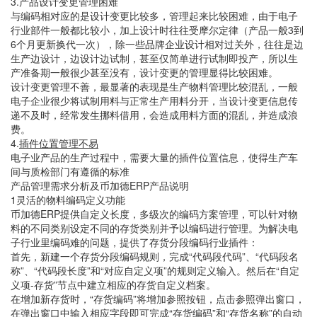
3.产品设计变更管理困难
与编码相对应的是设计变更比较多，管理起来比较困难，由于电子
行业部件一般都比较小，加上设计时往往受摩尔定律（产品一般3到
6个月更新换代一次），除一些品牌企业设计相对过关外，往往是边
生产边设计，边设计边试制，甚至仅简单进行试制即投产，所以生
产准备期一般很少甚至没有，设计变更的管理显得比较困难。
设计变更管理不善，最显著的表现是生产物料管理比较混乱，一般
电子企业很少将试制用料与正常生产用料分开，当设计变更信息传
递不及时，经常发生挪料借用，会造成用料方面的混乱，并造成浪
费。
4.
插件位置管理不易
电子业产品的生产过程中，需要大量的插件位置信息，使得生产车
间与质检部门有遵循的标准
产品管理需求分析及币加德ERP产品说明
1灵活的物料编码定义功能
币加德ERP提供自定义长度，多级次的编码方案管理，可以针对物
料的不同类别设定不同的存货类别并予以编码进行管理。为解决电
子行业里编码难的问题，提供了存货分段编码行业插件：
首先，新建一个存货分段编码规则，完成“代码段代码”、“代码段名
称”、“代码段长度”和“对应自定义项”的规则定义输入。然后在“自定
义项-存货”节点中建立相应的存货自定义档案。
在增加新存货时，“存货编码”将增加参照按钮，点击参照弹出窗口，
在弹出窗口中输入相应字段即可完成“存货编码”和“存货名称”的自动