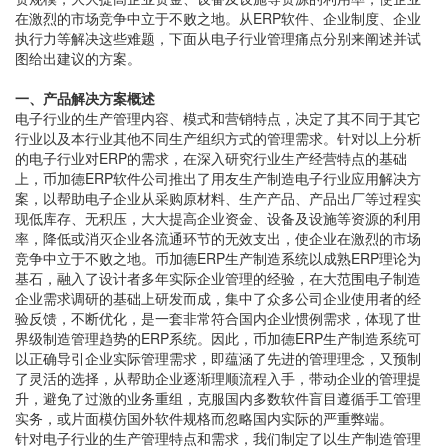
在激烈的市场竞争中立于不败之地。从ERP软件、企业制度、企业
执行力等解决这些难题，下面从电子行业管理痛点分别来阐述并试
图给出建议的方案。
一、产品解决方案概述
电子行业的生产管理内容、模式和营销特点，决定了其不同于其它
行业以及本行业其他不同生产组织方式的管理需求。针对以上分析
的电子行业对ERP的需求，在深入研究行业生产经营特点的基础
上，币加德ERP软件公司推出了用友生产制造电子行业应用解决方
案，以帮助电子企业从采购原材料、生产产品、产品出厂等过程实
现低库存、无积压，大大提高企业资金、设备及设施等资源的利用
率，降低或消灭企业各流通环节的无效支出，使企业在激烈的市场
竞争中立于不败之地。币加德ERP生产制造系统以成熟ERP理论为
基石，融入了设计者多年实际企业管理的经验，在大范围电子制造
企业需求调研的基础上研发而成，集中了众多公司企业使用者的经
验反馈，不断优化，是一套非常符合国内企业惯例需求，体现了世
界级制造管理趋势的ERP系统。因此，币加德ERP生产制造系统可
以正确导引企业实际管理需求，即蕴涵了先进的管理理念，又预制
了灵活的选择，从帮助企业逐渐理顺流程入手，带动企业的管理提
升，避免了过激的业务重组，克服国内多数软件盲目遵循手工管理
实务，或片面模仿国外软件规格而忽略国内实际的严重弊端。
针对电子行业的生产管理特点和需求，我们制定了以生产制造管理