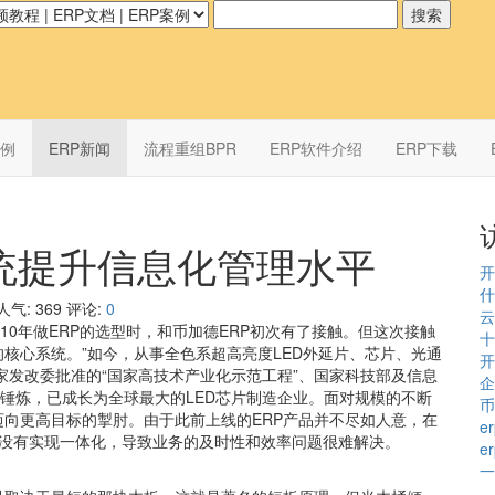
案例
ERP新闻
流程重组BPR
ERP软件介绍
ERP下载
统提升信息化管理水平
开
什
人气:
369
评论:
0
云
010年做ERP的选型时，和币加德ERP初次有了接触。但这次接触
十
的核心系统。”如今，从事全色系超高亮度LED外延片、芯片、光通
开
家发改委批准的“国家高技术产业化示范工程”、国家科技部及信息
企
的锤炼，已成长为全球最大的LED芯片制造企业。面对规模的不断
币
迈向更高目标的掣肘。由于此前上线的ERP产品并不尽如人意，在
e
业财没有实现一体化，导致业务的及时性和效率问题很难解决。
e
一