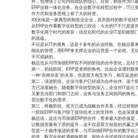
外，也增强了公司内部团队的信心。目前，制造作为IT建
ERP业财一体化业务。在企业数字化转型过程中，IT已
作方式和业务思维上有了大的转变。
XX光电是一家典型的制造业企业，其所面对的数字化转
从ERP合作看数字化转型的三段论，今天的IT不只是
数字化两个时代的差异：信息化时代的企业IT是职能部
的底蕴。
不论是从IT的视角，还是十多年的从业经验。在杨总看
细化的管理，用ERP来支撑企业的运营是一个必然。无
不可或缺的。
杨总也从与币加德ERP在不同的阶段的合作变化，总结
第一，初始阶段。ERP是老师的角色。比如企业遇到瓶
一种“亦师亦友”的关系，也是双方相互学习，相互促进
第二，演进阶段。企业与客户已经成为合作伙伴。这个
方已深度融合。随着数字化转型的深入，企业对IT提出
又要充当部门和部门之间，业务与业务之间协同的角色。
层次数字化的需求。
第三，终极阶段。双方已成为战略合作关系，经过前期
一阶段ERP与客户除了提供技术上的支持外，也会深度
杨总说，这次与币加德ERP的合作，带来最大的价值是
让数据质量有了质的提升，这不仅是双方创造的共赢之
型是一个循序渐进的变革，与币加德ERP合作的数字化
的是，数字化的机遇稍纵即逝，留给企业试错踩坑的机会