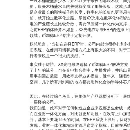
一只木桶能盛多少水，并不取决于最长的那块木板，而
斜，取决木桶盛水量的关键就变成了那块长板，这就形
是企业最长的那块板子的长度，数字化的长板也更容易带动
前，就开始走数字化之路。尽管XX光电在数字化转型的
电的产业链长且比较分散，需要供应链一体化作为支撑，
之前ERP的体验并不如意，XX光电在后来ERP的选择
领域，币加德ERP专注于定制开发。
杨总坦言，“当初在选择ERP时，公司内部也很挣扎和
旧系统，在使用习惯和思维方式上有很大的不同，对于
行者来说是一个很大的挑战。”
事实胜于雄辩。XX光电最终选择了币加德ERP解决方
了十年的缘分，也在光电和合作中，生根发芽，并结出
用事实回击质疑，用效率支撑业务提速，近年来，随着5
空调，几乎所有用到电的地方都要用到化合物半导体芯片
因此，在经过综合考量，在集体的产品选型分析下，最终
一层楼的公司。
我们知道，效率对于任何制造业企业来说都是生命线，效
而在业财一体化方面，对比就更加明显：在没有上币加德
并，基本上要花15天的时间。在ERP系统上线后，从财
发现，业财一体化和精细化管理这两个指标，目前在系统