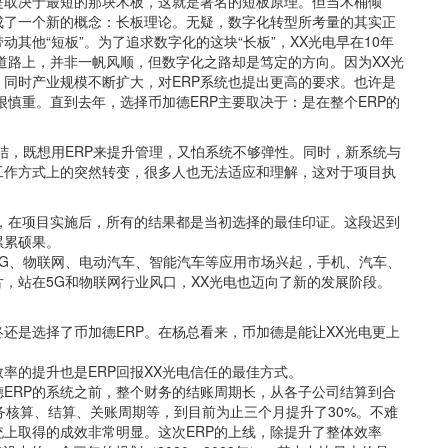
是取决于最短的那块木板，这就是著名的短板原理。但当木桶倾
成了一个新的概念：长板理论。无疑，数字化转型所考量的其实正
其他“短板”。为了追求数字化的这块“长板”，XX光电早在10年
道路上，并非一帆风顺，但数字化之路却是笃定的方向。因为XX光
同时产业规模不断扩大，对ERP系统也提出更高的要求。也许是
上很慎重。直到去年，选择币加德ERP主要取决于：是在整个ERP的
纠结，既想用ERP来提升管理，又怕系统不够弹性。同时，新系统与
工作方式上的突然转变，很多人也无法适应和理解，这对于项目执
案，在项目实施后，所有的结果都是当初选择的最佳印证。这段迟到
累累硕果。
G、物联网、电动汽车、智能汽车等应用市场兴起，手机、汽车、
，站在5G和物联网行业风口，XX光电也迈向了新的发展阶段。
还是选择了币加德ERP。在杨总看来，币加德是能让XX光电更上
率的提升也是ERP回报XX光电信任的最佳方式。
ERP的系统之前，整个财务的结账周期长，从各子公司结算到合
务核算、结算、关账周期等，到目前为止三个月提升了30%。不难
上取得的成效非常明显。这次ERP的上线，除提升了整体效率