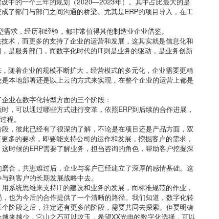
设中的一个三年的规划（2020—2023年）。其中占比最大的是
变成了部门与部门之间沟通的桥梁。尤其是ERP的项目导入，在工
型需求，经历和经验，都非常值得其他制造业企业借鉴。
提供技术，而更多的支持了企业的运营和发展，这其实就是信息化和
门，是服务部门，而数字化时代的IT则是业务的驱动，是业务创新
来，随着企业的规模不断扩大，经营模式的多元化，企业需要更精
论是本地部署还是以上云的方式来实现，在整个企业的运营上都是
了企业在数字化转型方面的三个阶段：
颈时，可以通过哪些方式进行变革，依照ERP到后续的合作进展，
的过程。
阶段，彼此已经有了很深的了解，不论是在项目还是产品方面，双
了更多的要求，即要能支持公司的运作和发展，挖掘客户的需求，
这时候的ERP需要了解业务，担当咨询的角色，帮助客户挖掘深
的磨合，共患难过后，企业与客户已经建立了深厚的感情基础。这
参与到客户的长期发展战略中去。
，用系统思维来支持IT的建设和业务的发展，而标准规范的作业，
局，也为今后的合作提供了一个清晰的路径。我们知道，数字化转
三个阶段之后，注定还有更多的阶段，需要共同去探索。但要明确
越来越少，它山之石可以攻玉，希望XX光电的数字化选择，可以