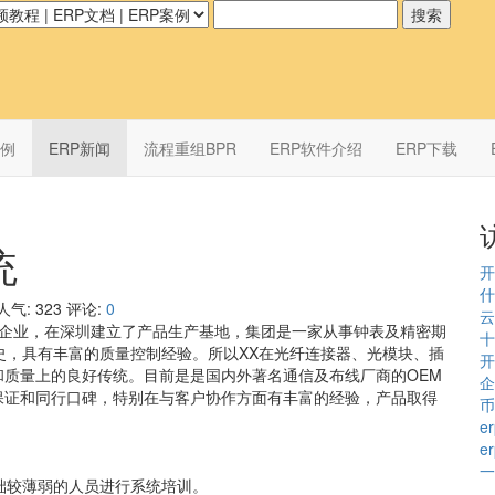
案例
ERP新闻
流程重组BPR
ERP软件介绍
ERP下载
统
开
什
人气:
323
评论:
0
云
独资企业，在深圳建立了产品生产基地，集团是一家从事钟表及精密期
十
史，具有丰富的质量控制经验。所以XX在光纤连接器、光模块、插
开
质量上的良好传统。目前是是国内外著名通信及布线厂商的OEM
企
保证和同行口碑，特别在与客户协作方面有丰富的经验，产品取得
币
e
e
一
础较薄弱的人员进行系统培训。