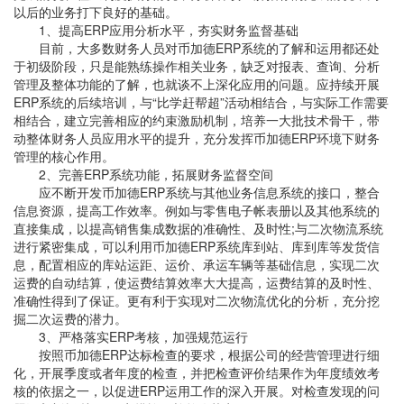
以后的业务打下良好的基础。
1、提高ERP应用分析水平，夯实财务监督基础
目前，大多数财务人员对币加德ERP系统的了解和运用都还处
于初级阶段，只是能熟练操作相关业务，缺乏对报表、查询、分析
管理及整体功能的了解，也就谈不上深化应用的问题。应持续开展
ERP系统的后续培训，与“比学赶帮超”活动相结合，与实际工作需要
相结合，建立完善相应的约束激励机制，培养一大批技术骨干，带
动整体财务人员应用水平的提升，充分发挥币加德ERP环境下财务
管理的核心作用。
2、完善ERP系统功能，拓展财务监督空间
应不断开发币加德ERP系统与其他业务信息系统的接口，整合
信息资源，提高工作效率。例如与零售电子帐表册以及其他系统的
直接集成，以提高销售集成数据的准确性、及时性;与二次物流系统
进行紧密集成，可以利用币加德ERP系统库到站、库到库等发货信
息，配置相应的库站运距、运价、承运车辆等基础信息，实现二次
运费的自动结算，使运费结算效率大大提高，运费结算的及时性、
准确性得到了保证。更有利于实现对二次物流优化的分析，充分挖
掘二次运费的潜力。
3、严格落实ERP考核，加强规范运行
按照币加德ERP达标检查的要求，根据公司的经营管理进行细
化，开展季度或者年度的检查，并把检查评价结果作为年度绩效考
核的依据之一，以促进ERP运用工作的深入开展。对检查发现的问