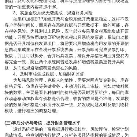
损溢，及时发现和处理问题，将库存损溢管理作为财务部门现场监
管的一项重要内容常抓不懈。
3、实施金税系统无缝集成，规避财务风险
如果币加德ERP系统开票与金税系统开票相互独立，这样不仅
客户等待时间长，而且存在系统数据与开票数据不一致的可能，存
在税务风险。为规避以上风险，应全部业务采用金税系统集成开票
功能，开票员按币加德ERP销售流程出具系统发票后，系统自动根
据是否开具增值税发票项目，将需要出具增值税专用发票的开票信
息自动集成显示在金税开票系统界面，开票员即可完成发票打印、
报废，并且可以拆分、合并出具发票，确保开票信息与业务交易内
容完全一致，防止两个系统间普通发票和增值税发票重复开具问
题，从而也规避增值税发票潜在的风险。
4、及时审核集成数据，加强财务监督
为加强风险管理，克服人的惰性，需要对网点资金到帐、库存
价格异常、负库存等关键业务，主动进行线上审核。例如对物料模
块的数据，主要是看各种物料的价格是否及时更新维护，每日的库
存动态移动加权库存价格是否合理，收货的数量是否准确，发票校
验的数量和价格是否和所开发票一致。如发现问题及时反馈到物料
模块，进行相应的调整处理。
(三)事后分析与考核，提升财务管理水平
通过系统提供的丰富数据进行数据核对、风险评估、检查计划
完成情况、检查制度执行情况，分析各项经济指标的完成情况，为