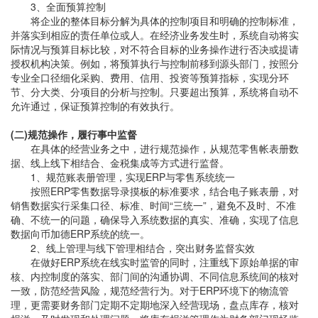
3、全面预算控制
将企业的整体目标分解为具体的控制项目和明确的控制标准，
并落实到相应的责任单位或人。在经济业务发生时，系统自动将实
际情况与预算目标比较，对不符合目标的业务操作进行否决或提请
授权机构决策。例如，将预算执行与控制前移到源头部门，按照分
专业全口径细化采购、费用、信用、投资等预算指标，实现分环
节、分大类、分项目的分析与控制。只要超出预算，系统将自动不
允许通过，保证预算控制的有效执行。
(二)规范操作，履行事中监督
在具体的经营业务之中，进行规范操作，从规范零售帐表册数
据、线上线下相结合、金税集成等方式进行监督。
1、规范账表册管理，实现ERP与零售系统统一
按照ERP零售数据导录摸板的标准要求，结合电子账表册，对
销售数据实行采集口径、标准、时间“三统一”，避免不及时、不准
确、不统一的问题，确保导入系统数据的真实、准确，实现了信息
数据向币加德ERP系统的统一。
2、线上管理与线下管理相结合，突出财务监督实效
在做好ERP系统在线实时监管的同时，注重线下原始单据的审
核、内控制度的落实、部门间的沟通协调、不同信息系统间的核对
一致，防范经营风险，规范经营行为。对于ERP环境下的物流管
理，更需要财务部门定期不定期地深入经营现场，盘点库存，核对