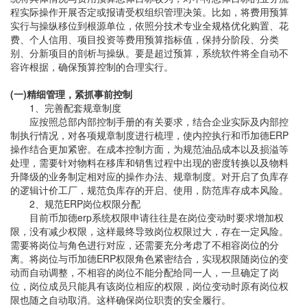
程实际操作开展否定或报请受权组织管理决策。比如，将费用预算
实行与操纵移位到根源单位，依照分技术专业全规格优化购置、花
费、个人信用、项目投资等费用预算指标值，保持分阶段、分类
别、分新项目的剖析与操纵。要是超过预算，系统软件将全自动不
容许根据，确保预算控制的合理实行。
(一)精细管理，紧抓事前控制
1、完善配套规章制度
应按照总部内部控制手册的有关要求，结合企业实际及内部控
制执行情况，对各项规章制度进行梳理，使内控执行和币加德ERP
操作结合更加紧密。在成本控制方面，为规范油品成本以及损溢等
处理，需要针对物料在移库和销售过程中出现的密度转换以及物料
升降级的业务制定相对应的操作办法、规章制度。对开启了负库存
的逻辑计价工厂，规范负库存的开启、使用，防范库存成本风险。
2、规范ERP岗位权限分配
目前币加德erp系统权限申请往往是在岗位变动时要求增加权
限，没有减少权限，这样最终导致岗位权限过大，存在一定风险。
需要将岗位与角色进行对应，还需要充分考虑了不相容岗位的分
离。将岗位与币加德ERP权限角色紧密结合，实现权限随岗位的变
动而自动调整，不相容的岗位不能分配给同一人，一旦确定了岗
位，岗位成员只能具有该岗位相应的权限，岗位变动时原有岗位权
限也随之自动取消。这样确保岗位职责的安全履行。