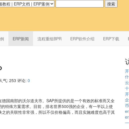
案例
ERP新闻
流程重组BPR
ERP软件介绍
ERP下载
？
开
什
人气:
253
评论:
0
云
十
开
企
部设在德国南部的沃尔道夫市。SAP所提供的是一个有效的标准而又全
币
理的特殊方案需求。目前，排名世界500强的企业，有一半以上使
e
模块之的关联性非常强，所以不仅价格偏高，而且实施难度也高于其
e
一