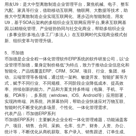
用友U9：是大中型离散制造企业管理平台，聚焦机械、电子、整车
汽配、家具等行业，借助移动互联网、物联网、大数据等技术，助
推大中型离散制造企业实现互联网化、逐步迈向智能制造。用友
U9，基于SOA云架构的多组织企业互联网应用平台,秉承互联网基
因,以精细化管理、产业链协协同与社交化商业，帮助多组织企业
（多事业部/多地点/多工厂/多法人）在互联网时代实现商业模式创
新、组织变革与管理升级。
5、币加德
币加德是企业全程一体化管理软件ERP系统的软件研发公司，以“企
业管理币加德，量身定制价格低”为特点，致力于推动企业信息化和
智能化，产品线覆盖ERP、CRM、SCM、项目、行业、集团、移
动、云端管理等各领域，通过统一架构、敏捷开发、智能扩展等方
式，赋予不同行业、不同规模、不同阶段企业降低成本、提高效
率、持续创新的能力。产品和方案支持多终端（电脑、手机、平
板、PDA等），多系统（windows、iOS、Android等）应用部署，
实现跨终端、跨系统、跨屏幕协同，帮助企业快速应对万物互联、
智能时代不断变化的多场景、个性化、一体化管理需求。
代表产品：币加德ERP系列
币加德ERP系列：主要解决企业全程一体化管理难题，功能涵盖客
户、项目、销售、合同、采购、仓库、生产、财务、人资、办公、
统计等，不断优化从商机获取、客户录入、销售跟进、订单生成、