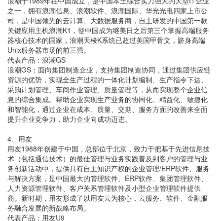
浪潮于1989年在中国成立，是中国本土综合实力强大的大型IT企业
之一，拥有浪潮信息、浪潮软件、浪潮国际、华光光电四家上市公
司，是中国领先的云计算、大数据服务商，自主研发的中国第一款
关键应用主机浪潮K1，使中国成为继美日之后第三个掌握高端服务
器核心技术的国家，浪潮天梭K系统已超过美国甲骨文，跻身高端
Unix服务器市场的前三强。
代表产品：浪潮GS
浪潮GS：面向集团制造企业，支持集团制造协同，通过集团供应链
资源的优势，实现全生产过程的一体化计划编制、生产指令下达、
采购计划管理、车间作业管理、质量管理等，从而实现整个企业信
息的综合集成。帮助企业实现生产业务的协同化、精益化、敏捷化
和智能化，通过企业在成本、质量、交期、服务方面的改善来全面
提升企业竞争力，助力企业向成功迈进。
4、用友
用友1988年创建于中国，总部位于北京，致力于把基于先进信息技
术（包括通信技术）的最佳管理与业务实践普及到客户的管理与业
务创新活动中，提供具有自主知识产权的企业管理/ERP软件、服务
与解决方案，是中国最大的管理软件、ERP软件、集团管理软件、
人力资源管理软件、客户关系管理软件及小型企业管理软件提供
商。新时期，用友形成了以用友云为核心，云服务、软件、金融服
务融合发展的新战略布局。
代表产品：用友U9