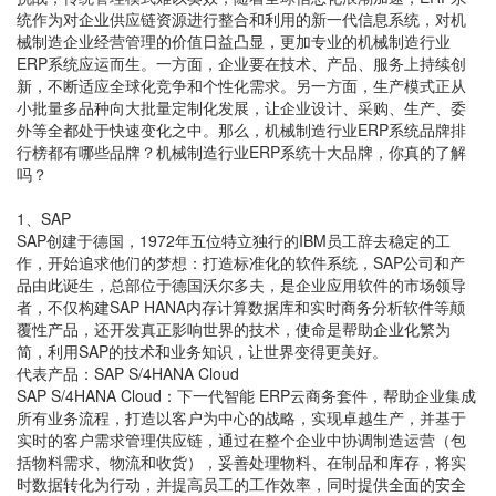
统作为对企业供应链资源进行整合和利用的新一代信息系统，对机
械制造企业经营管理的价值日益凸显，更加专业的机械制造行业
ERP系统应运而生。一方面，企业要在技术、产品、服务上持续创
新，不断适应全球化竞争和个性化需求。另一方面，生产模式正从
小批量多品种向大批量定制化发展，让企业设计、采购、生产、委
外等全都处于快速变化之中。那么，机械制造行业ERP系统品牌排
行榜都有哪些品牌？机械制造行业ERP系统十大品牌，你真的了解
吗？
1、SAP
SAP创建于德国，1972年五位特立独行的IBM员工辞去稳定的工
作，开始追求他们的梦想：打造标准化的软件系统，SAP公司和产
品由此诞生，总部位于德国沃尔多夫，是企业应用软件的市场领导
者，不仅构建SAP HANA内存计算数据库和实时商务分析软件等颠
覆性产品，还开发真正影响世界的技术，使命是帮助企业化繁为
简，利用SAP的技术和业务知识，让世界变得更美好。
代表产品：SAP S/4HANA Cloud
SAP S/4HANA Cloud：下一代智能 ERP云商务套件，帮助企业集成
所有业务流程，打造以客户为中心的战略，实现卓越生产，并基于
实时的客户需求管理供应链，通过在整个企业中协调制造运营（包
括物料需求、物流和收货），妥善处理物料、在制品和库存，将实
时数据转化为行动，并提高员工的工作效率，同时提供全面的安全