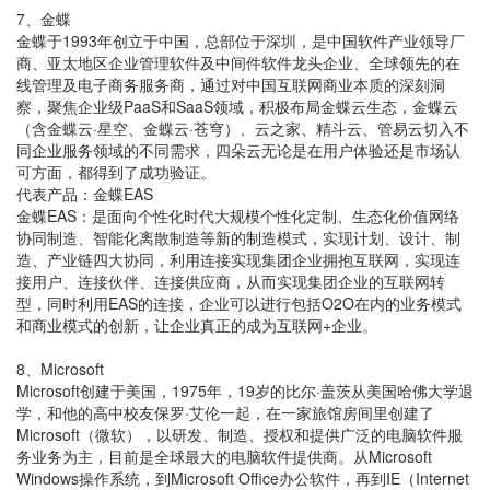
7、金蝶
金蝶于1993年创立于中国，总部位于深圳，是中国软件产业领导厂
商、亚太地区企业管理软件及中间件软件龙头企业、全球领先的在
线管理及电子商务服务商，通过对中国互联网商业本质的深刻洞
察，聚焦企业级PaaS和SaaS领域，积极布局金蝶云生态，金蝶云
（含金蝶云·星空、金蝶云·苍穹）、云之家、精斗云、管易云切入不
同企业服务领域的不同需求，四朵云无论是在用户体验还是市场认
可方面，都得到了成功验证。
代表产品：金蝶EAS
金蝶EAS：是面向个性化时代大规模个性化定制、生态化价值网络
协同制造、智能化离散制造等新的制造模式，实现计划、设计、制
造、产业链四大协同，利用连接实现集团企业拥抱互联网，实现连
接用户、连接伙伴、连接供应商，从而实现集团企业的互联网转
型，同时利用EAS的连接，企业可以进行包括O2O在内的业务模式
和商业模式的创新，让企业真正的成为互联网+企业。
8、Microsoft
Microsoft创建于美国，1975年，19岁的比尔·盖茨从美国哈佛大学退
学，和他的高中校友保罗·艾伦一起，在一家旅馆房间里创建了
Microsoft（微软），以研发、制造、授权和提供广泛的电脑软件服
务业务为主，目前是全球最大的电脑软件提供商。从Microsoft
Windows操作系统，到Microsoft Office办公软件，再到IE（Internet