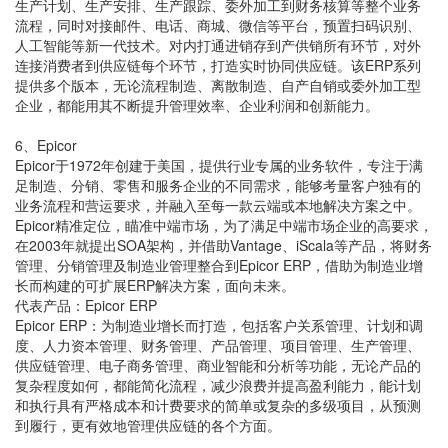
生产计划、生产安排、生产跟踪、委外加工到财务核算等整个业务
流程，同时对接邮件、电话、商城、微信等平台，预置扫码识别、
人工智能等新一代技术。对内打通进销存到产供销所有环节，对外
连接消费者到供应链每个环节，打造实时协同供应链。该ERP系列
提供多个版本，无论流程制造、离散制造、自产自销或委外加工型
企业，都能用其不断提升管理效率、企业利润和创新能力。
6、Epicor
Epicor于1972年创建于美国，提供行业专属的业务软件，专注于满
足制造、分销、零售和服务企业的不同需求，能够考量客户独有的
业务流程和营运要求，并融入至每一款云端或本地解决方案之中。
Epicor精准定位，瞄准中端市场，为了满足中端市场企业的高要求，
在2003年就提出SOA架构，并借助Vantage、iScala等产品，将财务
管理、分销管理及制造业管理整合到Epicor ERP，借助为制造业增
长而构建的可扩展ERP解决方案，面向未来。
代表产品：Epicor ERP
Epicor ERP：为制造业增长而打造，包括客户关系管理、计划和调
度、人力资本管理、财务管理、产品管理、项目管理、生产管理、
供应链管理、电子商务管理、商业智能和分析等功能，无论产品的
复杂程度如何，都能简化流程，减少浪费并提高盈利能力，能计划
和执行具有严格成本和计费要求的简单或复杂的多级项目，从预测
到履行，更有效地管理供应链的各个方面。