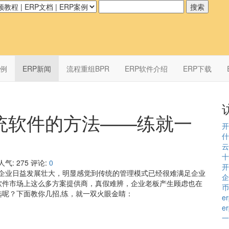
案例
ERP新闻
流程重组BPR
ERP软件介绍
ERP下载
统软件的方法——练就一
开
什
云
十
人气:
275
评论:
0
开
随着企业日益发展壮大，明显感觉到传统的管理模式已经很难满足企业
企
软件市场上这么多方案提供商，真假难辨，企业老板产生顾虑也在
币
选呢？下面教你几招,练，就一双火眼金睛：
e
e
一