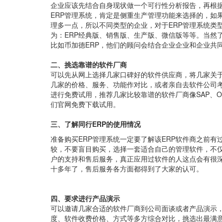
企业应该先结合自身现状做一个可行性分析报告，再根据
ERP管理系统，肯定是侧重生产管理功能来选择的，如
理多一点，所以不同类型的企业，对于ERP管理系统类
为：ERP经典版、销售版、生产版、微信版等等。当然
比如币加德ERP，他们的顾问会结合企业企业和企业共同
二、挑选靠谱的软件厂商
可以先从网上选择几家口碑好的软件供应商，将几家关于
几家的价格、服务、功能作对比，或者亲自去软件公司考
进行免费试用，推荐几家比较靠谱的软件厂商像SAP、Ora
们官网免费下载试用。
三、
了解同行ERP的使用情况
准备购买ERP管理系统一定要了解该ERP软件商之前有
较，不要盲目购买，选择一套适合自己的管理软件，不
户的支持和售后服务，真正应用过软件的人这点会有很深
十多年了，售后服务各方面都得到了大家的认可。
四、
要求进行产品演示
可以邀请几家合适的软件厂商到公司面谈或者产品演示
度、软件收费价格、方式等多方综合对比，挑选出最满