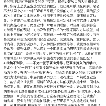
样的管理目标”等最主要的选型要求。很多ERP项目的夭折和不成
功，实际上是从企业选型方法的确定，就已经可以预见到的。笔者
不太认同中小企业对ERP项目采用招投标的方式来选型，因为招投
标的主要目的是比质比价，适用于那些比较规范、能明确界定边
界、不容易产生岐义理解、容易用定量和定性打分方式进行比较判
断的商品或项目，而企业对ERP项目的理解、对自身问题的界定、
对管理目标的预期、对涉及到很IT技术的处理逻辑和方法模型、对
具体要实施的内容和难度，都很难用一种确定的模式来比较，特别
是实施者和现场实施顾问的企业经验、实施经历、支持团队、知识
库内容、资源协调效率、个人和团队积极性等等，就更难在招标评
价体系中得到体现，所以说对一个即将实施的ERP项目很难进行有
意义的“比质”！既然不能比质，剩下的就只有“比价”了，比价的直接
后果就是ERP软件供应商和实施者对实施资源的低价值匹配！
4.措施不到位。——不光一把手要有觉得，还要有持久的行动力。
很多企业的“一把手”没有直接领导或参与ERP项目的实施，高层的推
动力不够；有的“一把手”很有决心，但面对长期缺乏的执行力没有有
效的方法和措施，中层的推动力缺失；没有建立一个熟悉企业业
务、能协调企业资源、理解ERP实施方法的项目实施小组；面对实
施初期大量、繁复的基础数据整理没有思想准备，难以落实到具体
的责任部门;过分相信和依赖现有的业务处理流程和管理方法，不愿
意根据ERP系统的管理逻辑进行必要的业务流程优化；迁就生产、
销售等主要业务部门的繁忙现状，使ERP项目的实施进程时续时
断、或此续彼断;规章制度、绩效考核等管理措施不配套，业务现场