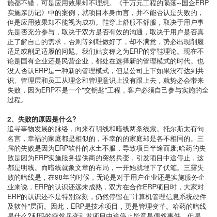
施都不错，可是应用效果却不理想。《千万元工程的陨落--国企ERP
实施亲历记》中的案例，就项目本身而言，并不能否认是失败的，
但是应用效果却不能视为成功。鞋穿上舒服不舒服，取决于用户事
先是否充分参与，取决于双方是否有效的沟通，取决于用户是否真
正了解自己的需求，否则等到鞋做好了，却不满意，势必出现削履
适足或削足适履的问题。我们姑妄称之为ERP的穿鞋理论。现在不
论是国有企业还是民营企业，都处在选择新的管理模式的时代。也
没人否认ERP是一种新的管理模式，但是公司上下如果没有达到共
识、管理层和员工从理念和管理意识上没有跟上去，就势必会带来
失败，因为ERP不是一个"交钥匙"工程，客户必须自己参与实施的全
过程。
2、失败的原因是什么?
追寻事物发展的脉络，向来有明线和暗线两条线索。托尔斯太有句
名言，幸福的家庭都是相似的，不幸的的家庭却是各不相同的。三
露的失败是因为ERP软件的水土不服，导致项目半途而废;哈药的失
败是因为ERP实施服务提供商的突然兵变，引发项目中途停止，这
都是明线。而暗线就象文章的布局，一开始就埋下了伏笔。三露失
败的暗线是，在98年的时候，无论是对于用户企业还是实施服务企
业来说，ERP的认识还远未成熟，双方在合作ERP项目时，大家对
ERP的认识还不是特别深刻，仍然停留在"计算机管理信息系统硬件
及软件"层面。因此，ERP是技术项目，更是管理变革。哈药的暗线
是什么?利玛的突然兵变引发项目中途停止毕竟是偶然事件，但是，