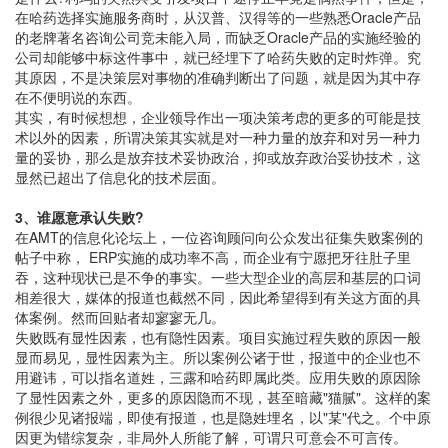
在哈药选择实施服务商时，从汉普、汉得等的一些熟悉Oracle产品
的老牌著名咨询公司竞未能入局，而缺乏Oracle产品的实施经验的
公司却能够中标这件事中，就已经埋下了哈药失败的定时炸弹。究
其原因，不是决策层对事物的准确判断出了问题，就是因为其中存
在不便明说的东西。
其实，有时候想想，企业领导作出一项决策考虑的更多的可能是技
术以外的因素，所谓决策其实就是对一种力量的放弃和对另一种力
量的妥协，那么是放弃技术妥协政治，抑或放弃政治妥协技术，这
显然已超出了信息化的技术层面。
3、谁愿意承认失败?
在AMT的信息化论坛上，一位咨询顾问向公众发出征集失败案例的
帖子中称， ERP实施的成功率不高，而企业有宁愿把牙往肚子里
吞，这种现状已是不争的事实。一些大型企业的高层和基层的口词
相差很大，媒体的报道也截然不同，因此希望得到有关这方面的具
体案例。然而回贴者却寥寥无几。
失败既有显性因素，也有隐性因素。项目实施过程失败的原因一般
显而易见，显性因素为主。所以案例公诸于世，报道中的企业也不
用避讳，可以指名道姓，三露和哈药即属此类。应用失败的原因除
了显性因素之外，更多的原因隐而不现，甚至暗藏"猫腻"。这样的案
例很少见诸报端，即使有报道，也是隐姓埋名，以"某"代之。个中原
因更为错综复杂，非局外人所能了解，可谓只可意会不可言传。