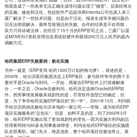
彻底造成了一些表单无法正确生成等问题出现了"婚变"。后虽经再次
的实施、修改和汉化，包括软件产品提供商Intentia公司也派人来三
露厂解决了一些技术问题。但是由于汉化、报表生成等关键问题仍
旧无法彻底解决，最终导致项目的失败。合作的结果是不欢而散，
双方只得诉诸法律，在经历了15个月的ERP官司之后，三露厂以退
还MOVEX计算机管理信息系统软硬件和获得200万元人民币的庭内
调解方式。
哈药集团ERP失败案例：败在实施
另外一篇是《ERP变局 哈药1000万计划的悔与梦》，讲述的是：
2000年，哈尔滨医药集团决定上ERP项目，参与软件争夺的两个主
要对手是Oracle与利玛。一开始，两家在ERP软件上打得难解难
分，一年之后，Oracle击败利玛，哈药决定选择Oracle的ERP软
件。然而事情发展极具戏剧性的是，尽管软件选型已经确定，但
是，为了争夺哈药实施ERP项目的"另一半"， 2001年10月，利玛联
手哈尔滨凯纳击败哈尔滨本地的一家公司――华旭，成为哈药ERP
项目实施服务的"总包头"。但是，始料不及的是，到了2002年3月
份，哈药ERP实施出现了更加戏剧性的变化---因为实施方利玛副总
经理蒋明炜与60多名同事集体哗变，利玛在哈药ERP项目的实施团
队全部离职。城门失火，殃及池鱼，整个哈药项目也被迫终止。真