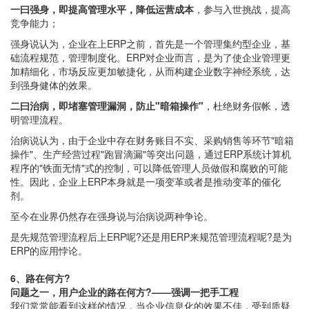
一曰强身，即提高管理水平，降低运营成本
，参与入世挑战，提高
竞争能力；
强身说认为，企业在上ERP之前，首先是一个管理集约型企业，基
础流程规范，管理制度化。ERP对企业而言，是为了使企业管理更
加精细化，市场反应更加敏捷化，从而构建企业数字神经系统，达
到强身健体的效果。
二曰治病，即堵塞管理漏洞，防止"暗箱操作"
，杜绝财务假帐，透
明管理流程。
治病说认为，由于企业中存在财务账目不实、采购销售等环节"暗箱
操作"、生产经营过程"跑冒滴漏"等突出问题，通过ERP系统计算机
程序的"铁面无情"式的控制，可以降低管理人员做假和腐败的可能
性。因此，企业上ERP本身就是一项变革或者是推动变革的催化
剂。
至今在业界仍然存在强身说与治病说两种争论。
是先规范管理流程后上ERP呢?还是用ERP来规范管理流程呢?是为
ERP的应用悖论。
6、路在何方?
问题之一，用户企业的路在何方?——强调一把手工程
我们常常能看到这样的情况，当企业信息化的效果不佳，受到质疑