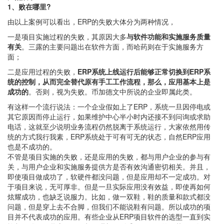
1、败在哪里?
由以上案例可以看出，ERP的失败大体分为两种情况，
一是项目实施过程的失败，其原因大多
与软件功能和实施服务质量
有关
。三露的主要问题出在软件方面，而哈药则在于实施服务方
面；
二是应用过程的失败，
ERP系统上线运行后能够正常切换到ERP系
统的控制，从而完全替代原有手工工作流程，那么，应用基本上是
成功的
。否则，视为失败。币加德文中所说的企业即属此类。
有这样一个流行说法：一个企业假如上了ERP，系统一旦因停电或
其它原因而停止运行，如果维护中心半小时内还接不到问询或求助
电话，这就至少说明业务流程仍然脱离于系统运行，大家依然用传
统的方式我行我素，ERP系统处于可有可无的状态，自然ERP应用
也是不成功的。
不管是项目实施的失败，还是应用的失败，都与用户企业的参与有
关，与用户企业和实施服务提供方是否有效沟通密切相关。并且，
即使项目做成功了，软硬件都没问题，但是应用却不一定成功。对
于项目来说，无可厚非。但是一旦实际应用没有效益，即使再如何
炫耀成功，也缺乏说服力。比如，做一双鞋，鞋的质量和款式都没
问题，但是穿上去不合脚，但我们不能说鞋有问题。所以成功的项
目并不代表成功的应用。有些企业从ERP项目软件的选型一直到实