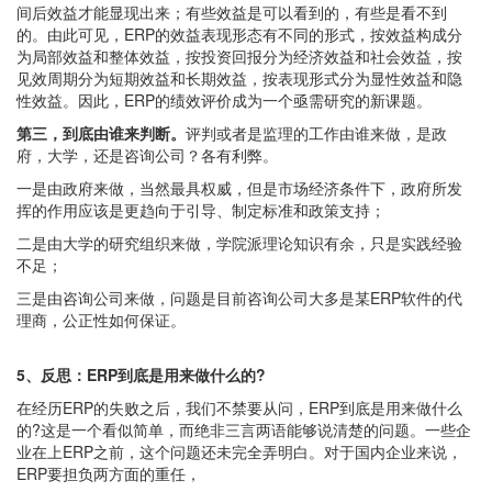
间后效益才能显现出来；有些效益是可以看到的，有些是看不到
的。由此可见，ERP的效益表现形态有不同的形式，按效益构成分
为局部效益和整体效益，按投资回报分为经济效益和社会效益，按
见效周期分为短期效益和长期效益，按表现形式分为显性效益和隐
性效益。因此，ERP的绩效评价成为一个亟需研究的新课题。
第三，到底由谁来判断。
评判或者是监理的工作由谁来做，是政
府，大学，还是咨询公司？各有利弊。
一是由政府来做，当然最具权威，但是市场经济条件下，政府所发
挥的作用应该是更趋向于引导、制定标准和政策支持；
二是由大学的研究组织来做，学院派理论知识有余，只是实践经验
不足；
三是由咨询公司来做，问题是目前咨询公司大多是某ERP软件的代
理商，公正性如何保证。
5、反思：ERP到底是用来做什么的?
在经历ERP的失败之后，我们不禁要从问，ERP到底是用来做什么
的?这是一个看似简单，而绝非三言两语能够说清楚的问题。一些企
业在上ERP之前，这个问题还未完全弄明白。对于国内企业来说，
ERP要担负两方面的重任，