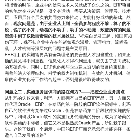
和指责的时候，企业中的信息技术人员就成了众矢之的。ERP项目
的实施对企业来说是一项全身运动，需要从决策层、管理层、技术
层、应用层各个层次的共同努力来推动，方能打好成功的基础。然
而，
现实问题是，由于企业从上到下全员参与程度不够，算了的不
说，说了的不算，动嘴的不动手，动手的不动腿，致使所有的问题
都集中到了权微而责重的技术层这里。
"祸端自是君王起，倾国何须
怨玉环"，殊不知企业中存在的诸如观念滞后、管理粗放、流程混
乱、人才机制等深层次的问题才是主要原因。
ERP项目的实施需要具有全新理念的复合型人才担当重任，如果正
确的意见得不到重视，信息化人才得不到重用，就失去了迈向成功
的基础条件。同时，ERP也必须与企业建立透明的监督约束机制、
完善的法人治理结构、科学的权力制衡机制、有效的人才机制、健
康的企业文化等工作结合起来，否则是很难取得成功的。
问题之二，实施服务提供商的路在何方?——把控企业业务痛点
从利玛的失败来看，利玛一方面拥有自己的ERP产品，另一方面又
作代理Oracle ERP，在哈药的第一阶段的ERP软件招标中，利玛
自己的软件没有竞争过Oracle，但是在哈药第二阶段软件实施的招
标中，利玛以Oracle软件的实施服务代理商的身份，成为了哈药的
软件实施的中标者，但它又不是很熟悉Oracle产品，所以栽了跟
头。这给了我们一个启示，中国的ERP厂商究竟怎样才能选择一条
适合自己发展的道路?