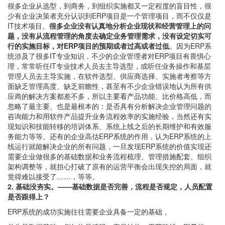
很多企业从选型，到商务，到组织实施都又一定程度的盲目性，很
少有企业决策者充分认识到ERP项目是一个管理项目，而不仅仅是
IT技术项目。
很多企业没有认真地分析企业现状和经营管理上的问
题，没有从流程管理的角度去确定业务管理需求，没有设定切实可
行的实施目标，对ERP项目的预期或者过高或者过低
。因为ERP系
统涉及了很多IT专业知识，不少的企业管理者对ERP项目有畏惧心
理，常常听任IT专业技术人员去主导选型，或听任业务操作和基层
管理人员去主导实施，在软件选型、供应商选择、实施者考察等方
面缺乏管理高度、缺乏前瞻性，甚至有不少企业错误地认为所有供
应商的解决方案都差不多，所以主要看产品功能、比价格高低，而
忽略了最主要、也是最根本的：是否具有分析解决企业管理问题的
咨询能力和用软件产品提升业务流程效率的实施经验，当然还有实
现知识和技能转移的培训体系、系统上线之后的长期维护和有效服
务能力等等。还有的企业高估ERP系统的作用，认为ERP系统的上
线运行就能解决企业的所有问题，一旦发现ERP系统的价值实现还
需要企业做很多的基础数据和业务流程梳理、管理措施配套、组织
架构调整等，就担心打破了原有的运营平衡会出现失控的局面，就
觉得难以接受了……，等等。
2. 基础没夯实。——基础数据是否完善，流程是否规定，人员配置
是否跟得上？
ERP系统的成功实施往往需要企业具备一定的基础，