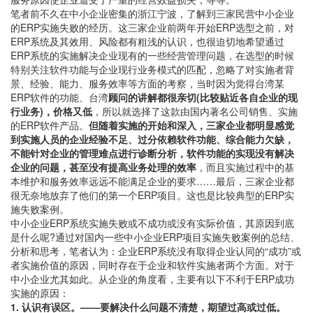
笔者前不久在中小企业密集的浙江宁波，了解到三家民营中小企业
的ERP实施失败的经历。这三家企业前两年开始ERP选型之前，对
ERP系统及其效用、风险都有粗浅的认识，也很迫切地希望通过
ERP系统的实施解决企业现有的一些经营管理问题，在选型的时候
特别关注软件功能与企业现行业务模式的匹配，忽略了对实施者背
景、经验、能力、服务效率等方面的考察，当时因为觉得台湾某
ERP软件的功能、台湾
顾问的讲解都很亲切(比较贴近各自企业的现
行业务)，价格又低
，所以就选择了这款由国内著名公司销售、实施
的ERP软件产品。
但随着实施的开始和深入，三家企业都明显感觉
到实施人员的企业经验不足、过分依赖软件功能、综合能力欠缺，
不能针对企业的管理难点进行诊断分析，软件功能的实现没有解决
企业的问题，甚至没有提高业务处理的效率
，而且实施过程中的基
本维护和服务效率远远不能满足企业的要求……最后，三家企业都
很无奈地放弃了他们的第一个ERP项目。这也是比较典型的ERP实
施失败案例。
中小企业ERP系统实施失败或不成功或没有实际价值，其原因到底
是什么呢?通过对国内一些中小企业ERP项目实施失败案例的总结、
分析和思考，笔者认为：企业ERP系统没有取得企业认同的“成功”或
者实施价值的原因，同时存在于企业和软件实施者两个方面。对于
中小企业尤其如此。从企业的角度看，主要有以下不利于ERP成功
实施的原因：
1. 认识有误区。——要解决什么问题不清楚，期望过高或过低。