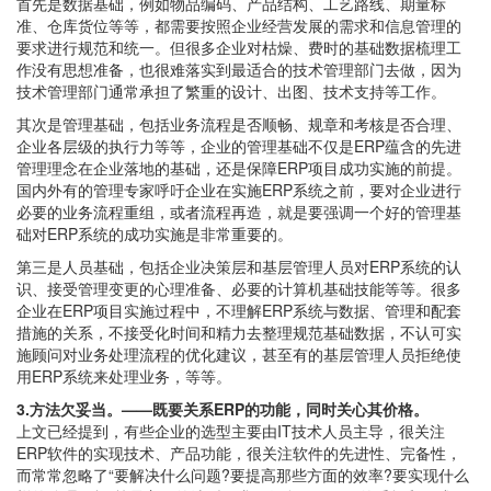
首先是数据基础，例如物品编码、产品结构、工艺路线、期量标
准、仓库货位等等，都需要按照企业经营发展的需求和信息管理的
要求进行规范和统一。但很多企业对枯燥、费时的基础数据梳理工
作没有思想准备，也很难落实到最适合的技术管理部门去做，因为
技术管理部门通常承担了繁重的设计、出图、技术支持等工作。
其次是管理基础，包括业务流程是否顺畅、规章和考核是否合理、
企业各层级的执行力等等，企业的管理基础不仅是ERP蕴含的先进
管理理念在企业落地的基础，还是保障ERP项目成功实施的前提。
国内外有的管理专家呼吁企业在实施ERP系统之前，要对企业进行
必要的业务流程重组，或者流程再造，就是要强调一个好的管理基
础对ERP系统的成功实施是非常重要的。
第三是人员基础，包括企业决策层和基层管理人员对ERP系统的认
识、接受管理变更的心理准备、必要的计算机基础技能等等。很多
企业在ERP项目实施过程中，不理解ERP系统与数据、管理和配套
措施的关系，不接受化时间和精力去整理规范基础数据，不认可实
施顾问对业务处理流程的优化建议，甚至有的基层管理人员拒绝使
用ERP系统来处理业务，等等。
3.方法欠妥当。——既要关系ERP的功能，同时关心其价格。
上文已经提到，有些企业的选型主要由IT技术人员主导，很关注
ERP软件的实现技术、产品功能，很关注软件的先进性、完备性，
而常常忽略了“要解决什么问题?要提高那些方面的效率?要实现什么