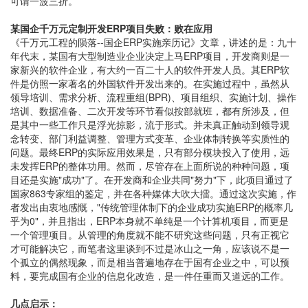
可谓一波三折。
某国企千万元定制开发ERP项目失败：败在应用
《千万元工程的陨落--国企ERP实施亲历记》文章，讲述的是：九十
年代末，某国有大型制造业企业决定上马ERP项目，开发商则是一
家新兴的软件企业，有大约一百二十人的软件开发人员。其ERP软
件是仿照一家著名的外国软件开发出来的。在实施过程中，虽然从
领导培训、需求分析、流程重组(BPR)、项目组织、实施计划、操作
培训、数据准备、二次开发等环节看似按部就班，都有所涉及，但
是其中一些工作只是浮光掠影，流于形式。并未真正触动到领导观
念转变、部门利益调整、管理方式变革、企业体制转换等实质性的
问题。最终ERP的实际应用效果是，只有部分模块投入了使用，远
未发挥ERP的整体功用。然而，尽管存在上面所说的种种问题，项
目还是实施"成功"了。在开发商和企业共同"努力"下，此项目通过了
国家863专家组的鉴定，并在各种媒体大吹大擂。通过这次实施，作
者发出由衷地感慨，"传统管理体制下的企业成功实施ERP的概率几
乎为0"，并且指出，ERP本身就不单纯是一个计算机项目，而更是
一个管理项目。从管理的角度就不能不研究这些问题，只有正视它
才可能解决它，而笔者这里谈到不过是冰山之一角，应该说不是一
个孤立的偶然现象，而是相当普遍地存在于国有企业之中，可以预
料，要完成国有企业的信息化改造，是一件任重而又道远的工作。
几点启示：