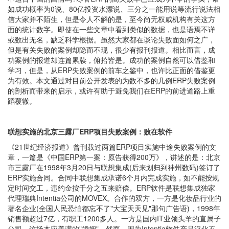
如成功概率为0说、80亿投资水漂说、三分之一能用说等流行说法相
信大家并不陌生，但是令人不解的是，至今尚无权威机构有关这方
面的统计数字。即使在一些文章中看到类似的数据，也是语焉不详
或数出无名，缺乏科学根据。虽然大家都在谈论失败面如何之广，
但是有关失败的案例却隐而不现，很少有报刊报道。相比而言，成
功案例的报道却连篇累牍，俯拾皆是。成功的案例自然可以借鉴和
学习，但是，从ERP失败案例的前车之鉴中，也许比正面的借鉴更
为有效。本文通过对目前公开发表的为数不多的几例ERP失败案例
的剖析而带来的启示，或许有助于避免我们在ERP的前进道路上重
蹈覆辙。
联想实施的北京三露厂ERP项目失败案例：败在软件
《21世纪经济报道》曾刊载过两篇ERP项目实施中途失败案例的文
章，一篇是《中国ERP第一案：原告获得200万》，讲述的是：北京
市三露厂在1998年3月20日与联想集成(后来划归到神州数码)签订了
ERP实施合同。合同中联想集成承诺6个月内完成实施，如不能按规
定时间交工，违约金按千分之五来赔偿。ERP软件是联想集成独家
代理瑞典Intentia公司的MOVEX。合作的双方，一方是化妆品行业的
著名企业(全国人民恐怕都忘不了"大宝天天见"那句广告语)，1998年
销售额超过7亿，有职工1200多人。一方是国内IT业领头羊的直属子
公司，这场本应美满的"婚姻"，然而，因为Intentia软件产品汉化不