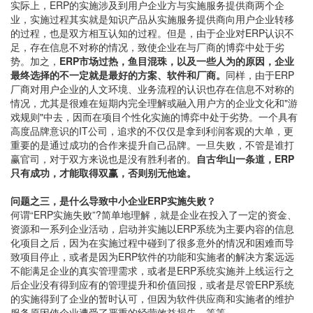
实际上，ERP的实施涉及到用户企业方与实施服务提供商两个企
业，实施过程其实就是知识产品从实施服务提供商向用户企业转移
的过程，也是双方相互认知的过程。但是，由于企业对ERP认识不
足，存在信息不对称的情况，致使企业在与厂商的博弈中处于劣
势。加之，
ERP市场过热，鱼目混珠，以及一些人为的原因，企业
最终选择的不一定就是最好的方案、软件和厂商。
同样，由于ERP
厂商对用户企业的人文环境、业务流程的认识也存在信息不对称的
情况，尤其是很难在短期内完全理解或融入用户方的企业文化和"游
戏规则"中去，因而在项目个性化实施的博弈中处于劣势。一个具有
高度品牌意识的IT公司，追求的不仅仅是拿到利润客观的大单，更
重要的是通过成功的合作来提升自己品牌。一旦失败，不管是谁打
赢官司，对于双方来说也是没有胜利者的。
自古华山一条道，ERP
只有成功，才能取得双赢，否则别无他途。
问题之三，
是什么导致中小企业ERP实施失败？
何谓“ERP实施失败”?简单地理解，就是企业在投入了一定的资金、
资源和一系列企业活动，启动并实施以ERP系统为主要内容的信息
化项目之后，因为在实施过程中碰到了很多意外的情况和困难而导
致项目停止，或者是因为ERP软件的功能和实施者的解决方案远远
不能满足企业的真实管理需求，或者是ERP系统实施并上线运行之
后企业没有得到应有的管理提升和价值回报，或者是尽管ERP系统
的实施得到了企业的暂时认可，但因为软件供应商和实施者的维护
服务原因使企业遭受了严重的经营效益损失，等等。