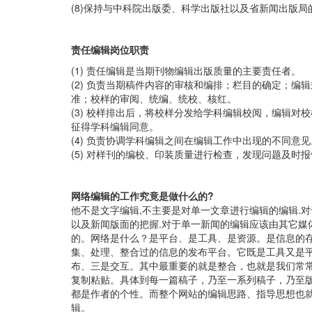
(8)保持与中科院出版委、科学出版社以及省新闻出版
责任编辑岗位职责
(1) 责任编辑是当期刊物编辑出版质量的主要责任者。
(2) 负责当期稿件内容的审核和编排；栏目的确定；
准；校样的审阅、统编、统校、核红。
(3) 校样排出后，将校样分发给学科编辑校阅，编辑
征得学科编辑同意。
(4) 负责协调学科编辑之间在编辑工作中出现的不同意见
(5) 对样刊的编校、印装质量进行检查，发现问题及时
网络编辑的工作究竟是做什么的?
他不是文字编辑,不主要是对单一文章进行编辑的编辑.
以及新闻版面的把握.对于单一新闻的编辑应该由其它媒
的。网络是什么？是平台、是工具、是资源。是信息的
集、处理、整合过的信息的发布平台。它既是工具又是
布、三是交互。其中最重要的就是整合，也就是我们常
复制粘贴。具体到每一篇稿子，乃至一系列稿子，乃至
都是作者的个性。而整个网站的编辑思路、指导思想也
辑。