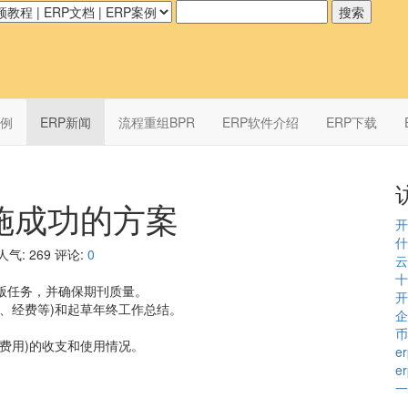
案例
ERP新闻
流程重组BPR
ERP软件介绍
ERP下载
施成功的方案
开
什
人气:
269
评论:
0
云
十
出版任务，并确保期刊质量。
开
议、经费等)和起草年终工作总结。
企
。
币
它费用)的收支和使用情况。
e
e
一