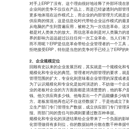
对手上ERP了没有。这个理由很好地诠释了外部环境在
企业间的竞争不仅仅在产品上，而是已经渗透到内部管
更多地体现在运作模式上，而企业的内部管理方式就是企
供应商的情况，这是信息化时代带给企业运作模式的最
从电脑的产生到普遍应用，被称之为一次信息革命。这
都是对人类体力的放大。而信息革命则是对人类脑力的
界的影响力远远超过以往任何一次工业革命。当人们有
而不用呢？ERP是信息革命带给企业管理者的一个工具
拒绝接受ERP，特别是当您的竞争对手已经上了ERP的
2、企业规模定位
回顾有史以来的企业发展历程，其实就是一个规模化和
规模化和专业化的典范。管理者对内部管理的要求，就
管理范围的扩大，专业化则意味着企业管理的深度或者
为了认识规模化和专业化是如何演进的，不妨做一个企
业的老板对企业的方方面面都是清清楚楚的，他的客户
钱、他欠供应商多少钱、他每卖出一个产品能赚多少钱
方。老板发现他再也记不住这些数据了，于是他成立了
立生产部门专门管理生产数据，成立供应部门专门管理
报。而部门间的责任与协调则要通过数百种单据。
规模化和专业化的演进结果给企业带来了一个负面的影
化管理做得有多到位，你的数据始终分散在数千种单据