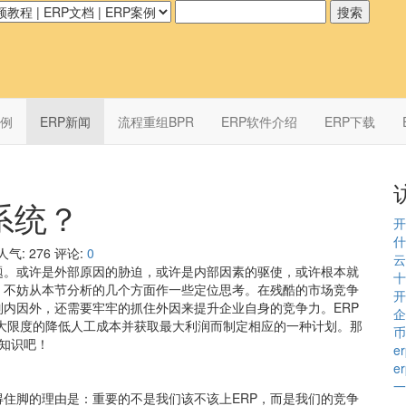
案例
ERP新闻
流程重组BPR
ERP软件介绍
ERP下载
系统？
开
什
人气:
276
评论:
0
云
题。或许是外部原因的胁迫，或许是内部因素的驱使，或许根本就
十
，不妨从本节分析的几个方面作一些定位思考。在残酷的市场竞争
开
内因外，还需要牢牢的抓住外因来提升企业自身的竞争力。ERP
企
大限度的降低人工成本并获取最大利润而制定相应的一种计划。那
币
关知识吧！
e
e
一
得住脚的理由是：重要的不是我们该不该上ERP，而是我们的竞争