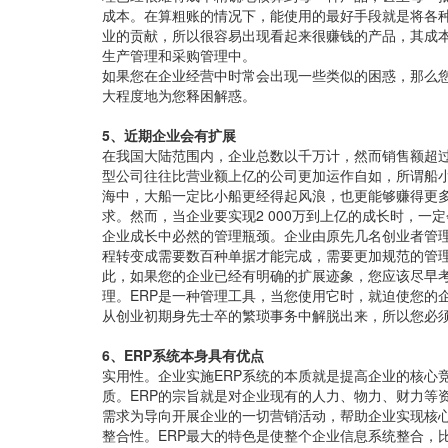
成本。在算粗账的情况下，能使用的最好手段就是将各
业的贡献，所以很容易出现看起来很赚钱的产品，其成
生产管理和采购管理中。
如果您在企业经营中时常会出现一些类似的困惑，那么您
大程度地为您释困解惑。
5、近期企业会有扩展
在我国大陆范围内，企业总数以千万计，然而销售额超过
型公司往往比营业额上亿的公司更加运作自如，所谓船
海中，大船一定比小船更经得起风浪，也更能够赚得更
求。然而，当企业要实现2 000万到上亿的成长时，
企业成长中必然的管理瓶颈。企业由原先几名创业者管
程转变成需要数百种单据才能完成，需要更加规范的管
此，如果您的企业已经有明确的扩展迹象，您应该尽早考
理。ERP是一种管理工具，当您使用它时，就迫使您的
从创业初期身先士卒的繁琐事务中解脱出来，所以您必
6、ERP系统本身具有优点
实用性。企业实施ERP系统的本质就是提高企业的核心
质。ERP的宗旨就是对企业现有的人力、物力、财力等
需求为导向开展企业的一切营销活动，帮助企业实现核
整合性。ERP最大的特色是使整个企业信息系统整合，