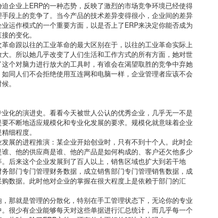
胁迫企业上ERP的一种态势，反映了激烈的市场竞争环境已经使得
理手段上的竞争了。当今产品的技术差异变得很小，企业间的差异
业运作模式的一个重要方面，以是否上了ERP来决定你能否成为
直接的变化。
次革命跟以往的工业革命的最大区别在于，以往的工业革命实际上
放大。所以她几乎改变了人们生活和工作方式的所有方面，她对世
了这个对脑力进行放大的工具时，有谁会在渴望取胜的竞争中弃她
，如同人们不会拒绝使用互连网和电脑一样，企业管理者应该不会
时候。
专业化的演进史。看看今天被世人公认的优秀企业，几乎无一不是
是要不断地适应规模化和专业化发展的要求。规模化就意味着企业
是精细程度。
业发展的进程推演：某企业开始创业时，只有不到十个人。此时企
是谁、他的供应商是谁、他的产品是如何构成的、客户还欠他多少
等。后来这个企业发展到了百人以上，销售区域也扩大到若干地
财务部门专门管理财务数据，成立销售部门专门管理销售数据，成
采购数据。此时他对企业的掌握在很大程度上是依赖于部门的汇
响，那就是管理的分散化，特别在手工管理状态下，无论你的专业
中。很少有企业能够每天对这些单据进行汇总统计，而几乎每一个