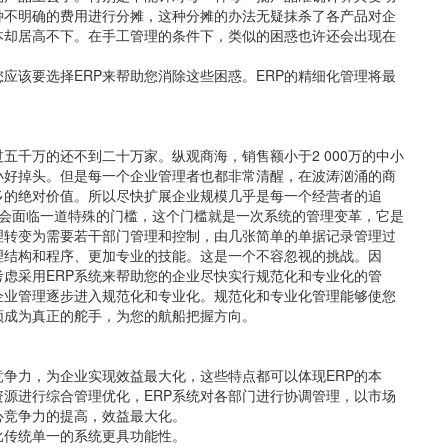
种不明确的费用进行分摊，这种分摊的办法无疑抹杀了各产品对企
本却居高不下。在手工管理的条件下，类似的困惑也许还会出现在
应该要选择ERP来帮助您消除这些困惑。ERP的精细化管理将最
五千万的还不到二十万家。纵观商海，销售额小于2 000万的中小
小好掉头。但是每一个企业管理者也都非常清醒，在波涛汹涌的商
多的绝对价值。所以尽快扩展企业规模几乎是每一个经营者的追
一定会面临一道特殊的门槛，这个门槛就是一次系统的管理变革，它是
理转变为需要若干部门管理和控制，由几张简单的单据记录管理过
理结构和程序、更加专业的技能。这是一个不容忽视的挑战。因
虑采用ERP系统来帮助您的企业尽快实行规范化和专业化的管
企业管理逐步进入规范化和专业化。规范化和专业化管理能够使您
须成为真正的舵手，为您的航船把握方向。
竞争力，为企业实现效益最大化，这些特点都可以体现ERP的本
资源进行综合管理优化，ERP系统对各部门进行协调管理，以市场
心竞争力的提高，效益最大化。
比传统单一的系统更具功能性。