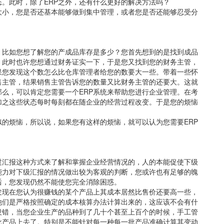
。此时，除了ERP之外，还有什么更好的解决方法吗？
大小，您是否还基本能够做到集中管理，或者您是否还能够忍受分
，比如您想了解您的产成品库存是多少？您首先想到的是找到成品
。此时也许您想通过财务证实一下，于是您又找到您的财务主管，
果您发现这个数怎么比仓库管理者给您的数要大一些。带着一些怀
售主管，结果销售主管告诉您的数量又比财务主管的还要大。这就
么，可以肯定您需要一个ERP系统来帮助您进行企业管理。在考
加之这些状态每时每刻都在随企业的经营过程改变。于是您的烦恼
似的烦恼，所以说，如果您有这样的烦恼，就可以认为您需要ERP
过汇报这种方式来了解和掌握企业经营情况的，人的本能促使下级
能力对下级汇报的情况做出较为客观的判断，您或许也有足够的魄
后，您发现仍然不能使您完全消除困惑。
发现在您认为很赚钱的某个产品上其成本居然比售价还要高一些，
他们是严格按照确定的成本核算办法计算出来的，这应该不会有什
没错，当您企业生产的品种到了几十个甚至上百个的时候，手工管
批产品上去了。特别是不能针对每一种每一批产品准确计算其变动