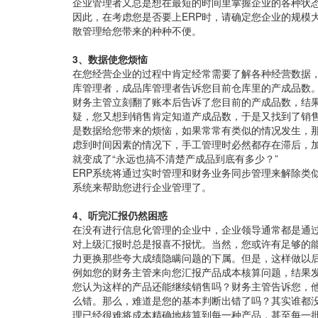
企业管理者又总是想在最短的时间里掌握企业的各种状态
因此，在考虑您是否要上ERP时，请确定您企业的规模
散管理给您带来的种种不便。
3、数据使您烦恼
在您经营企业的过程中肯定经常需要了解各种经营数据
库管理者，成品库管理者告诉您目前仓库里的产成品数
财务主管立刻翻了账本后告诉了您目前的产成品数，结
疑，您又想到销售肯定知道产成品数，于是又找到了销
是数据给您带来的烦恼，如果常常有类似的情况发生，那
虑到时间因素的情况下，手工管理时必然都存在滞后，
就变成了“永远也搞不清楚产成品到底有多少？”
ERP系统将通过实时管理和财务业务同步管理来解除类
系统来帮助您进行企业管理了。
4、听完汇报仍然困惑
在没有进行信息化管理的企业中，企业领导通常都是通
对上级汇报时总是报喜不报忧。当然，您或许有足够的
力更换那些夸大成绩隐瞒问题的下属。但是，这样做以
例如您的财务主管来向您汇报产品成本核算问题，结果
您认为这样的产品还能继续销售吗？财务主管告诉您，
么错。那么，难道是您的基本判断出错了吗？其实谁都
理已经很难将成本精确地核算到每一种产品，甚至每一