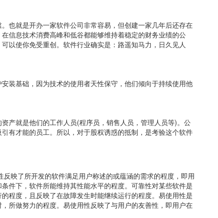
槛。也就是开办一家软件公司非常容易，但创建一家几年后还存在
，在信息技术消费高峰和低谷都能够维持着稳定的财务业绩的公
，可以使你免受重创。软件行业确实是：路遥知马力，日久见人
户安装基础，因为技术的使用者天性保守，他们倾向于持续使用他
资产就是他们的工作人员(程序员，销售人员，管理人员等)。公
吸引有才能的员工。所以，对于股权诱惑的抵制，是考验这个软件
性反映了所开发的软件满足用户称述的或蕴涵的需求的程度，即用
和条件下，软件所能维持其性能水平的程度。可靠性对某些软件是
行的程度，且反映了在故障发生时能继续运行的程度。易使用性是
时，所做努力的程度。易使用性反映了与用户的友善性，即用户在