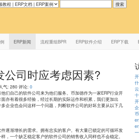
案例
ERP新闻
流程重组BPR
ERP软件介绍
ERP下载
发公司时应考虑因素?
开
什
人气:
280
评论:
0
云
他们自己的软件公司来为他们服务。币加德作为一家ERP行业开
十
方面亦有着很多经验，经过长期的实际运作和积累，我们更加出
开
许多企业也会问这样一个问题，判断软件公司的好坏主要从以下几
企
币
e
e
软件逐渐增长的需求。拥有忠实的客户。有大量已锁定的可循环发
一
一样，一个缺乏稳定客户的软件公司的销售收入同样也不会稳定。