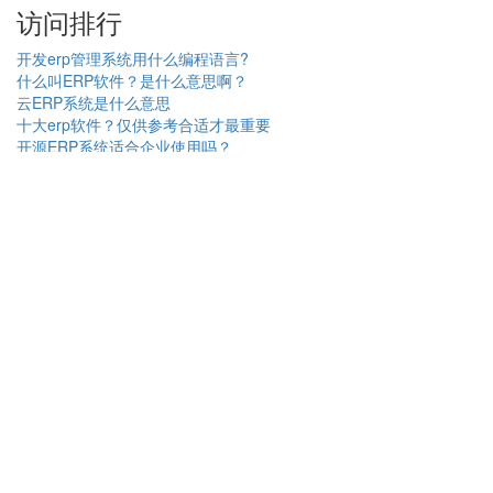
访问排行
开发erp管理系统用什么编程语言?
什么叫ERP软件？是什么意思啊？
云ERP系统是什么意思
十大erp软件？仅供参考合适才最重要
开源ERP系统适合企业使用吗？
企业生产管理erp系统的操作说明
币加德云ERP系统有哪些优势？如果使用？
erp系统生产管理模块
erp管理系统是外包好还是自主研发好?
一般ERP软件提供的售后服务应该有哪些？
周边城市
苏州erp软件
昆山ERP
张家港ERP
常熟ERP
太仓ERP
上海erp系统
布德ERP系统
布德ERP系统
erp管理系统软件
erp管理系统软件
苏州erp
苏州erp
工厂管理软件定制开发
工厂管理软件定制开发
电子票务系统
沐渥科技
高新技术企业认定
星空下载站
教育系统触摸屏
输送带
水泥压力试验机
网站架构