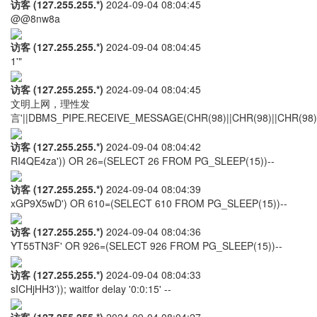
访客 (127.255.255.*)
2024-09-04 08:04:45
@@8nw8a
访客 (127.255.255.*)
2024-09-04 08:04:45
1'"
访客 (127.255.255.*)
2024-09-04 08:04:45
文明上网，理性发
言'||DBMS_PIPE.RECEIVE_MESSAGE(CHR(98)||CHR(98)||CHR(98),1
访客 (127.255.255.*)
2024-09-04 08:04:42
RI4QE4za')) OR 26=(SELECT 26 FROM PG_SLEEP(15))--
访客 (127.255.255.*)
2024-09-04 08:04:39
xGP9X5wD') OR 610=(SELECT 610 FROM PG_SLEEP(15))--
访客 (127.255.255.*)
2024-09-04 08:04:36
YT55TN3F' OR 926=(SELECT 926 FROM PG_SLEEP(15))--
访客 (127.255.255.*)
2024-09-04 08:04:33
sICHjHH3')); waitfor delay '0:0:15' --