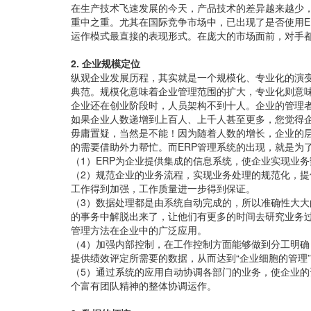
在生产技术飞速发展的今天，产品技术的差异越来越少
重中之重。尤其在国际竞争市场中，已出现了是否使用E
运作模式最直接的表现形式。在庞大的市场面前，对手都
2. 企业规模定位
纵观企业发展历程，其实就是一个规模化、专业化的演
典范。规模化意味着企业管理范围的扩大，专业化则意
企业还在创业阶段时，人员架构不到十人。企业的管理
如果企业人数递增到上百人、上千人甚至更多，您觉得
毋庸置疑，当然是不能！因为随着人数的增长，企业的
的需要借助外力帮忙。而ERP管理系统的出现，就是为
（1）ERP为企业提供集成的信息系统，使企业实现业
（2）规范企业的业务流程，实现业务处理的规范化，
工作得到加强，工作质量进一步得到保证。
（3）数据处理都是由系统自动完成的，所以准确性大
的事务中解脱出来了，让他们有更多的时间去研究业务
管理方法在企业中的广泛应用。
（4）加强内部控制，在工作控制方面能够做到分工明
提供绩效评定所需要的数据，从而达到“企业细胞的管理
（5）通过系统的应用自动协调各部门的业务，使企业
个富有团队精神的整体协调运作。