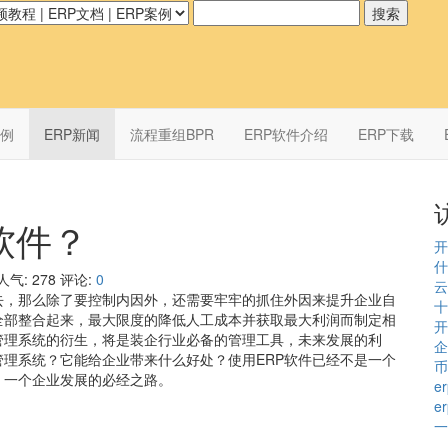
案例
ERP新闻
流程重组BPR
ERP软件介绍
ERP下载
软件？
开
什
人气:
278
评论:
0
云
去，那么除了要控制内因外，还需要牢牢的抓住外因来提升企业自
十
全部整合起来，最大限度的降低人工成本并获取最大利润而制定相
开
P管理系统的衍生，将是装企行业必备的管理工具，未来发展的利
企
管理系统？它能给企业带来什么好处？使用ERP软件已经不是一个
币
，一个企业发展的必经之路。
e
e
一