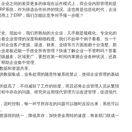
，企业之间的差异更多的体现在运作模式上，而企业内部管理则是
RP系统，作为筛选合作伙伴的情况。这也将是信息化时代，企业
用上了ERP，我们怎能比竞争对手慢一步呢？
变史。现如今，我们所熟知的大企业，几乎都是规模化、专业化的
味着企业管理的深度和精细程度。我们不妨举个例子看看。当一个
者对企业客户资源、渠道、财务、业绩等方方面面都十分清楚。那
企业老板还能一手抓全所有管理？快速了解企业一手资料吗？答案
层级越多，区域更广，要想在第一时间内掌握企业各种状况，还真
了帮助企业集中管理。
务数据和资源共享。
提供数据集成，业务处理的随意性被系统禁止，使得企业管理的基础
大的提高了，不但减轻了工作的轻度，而且还将企业管理人员从繁琐
过程中存在的问题。研究并运用现代管理方法改进管理，促进现代
确，适时控制，每一环节所存在的问题可以随时反应出来，系统可以
”。
的资源得到统一，降低库存，加快资金周转的速度，将各部门联成一