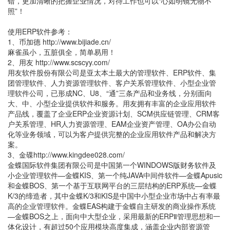
错，更加清晰的把握企业情况，对待工作也可以“心如明镜无物不
照”！
使用ERP软件参考：
1、币加德 http://www.bijiade.cn/
麻雀虽小，五脏俱全，简单易用！
2、用友 http://www.scscyy.com/
用友软件股份有限公司是亚太本土最大的管理软件、ERP软件、集
团管理软件、人力资源管理软件、客户关系管理软件、小型企业管
理软件公司，已形成NC、U8、“通”三条产品和业务线，分别面向
大、中、小型企业提供软件和服务。用友拥有丰富的企业应用软件
产品线，覆盖了企业ERP企业资源计划、SCM供应链管理、CRM客
户关系管理、HR人力资源管理、EAM企业资产管理、OA办公自动
化等业务领域，可以为客户提供完整的企业应用软件产品和解决方
案。
3、金碟http://www.kingdee028.com/
金蝶国际软件集团有限公司是中国第一个WINDOWS版财务软件及
小企业管理软件—金蝶KIS、第一个纯JAVA中间件软件—金蝶Apusic
和金蝶BOS、第一个基于互联网平台的三层结构的ERP系统—金蝶
K/3的缔造者，其中金蝶K/3和KIS是中国中小型企业市场中占有率最
高的企业管理软件。金蝶EAS构建于金蝶自主研发的商业操作系统
—金蝶BOS之上，面向中大型企业，采用最新的ERPⅡ管理思想和一
体化设计，有超过50个应用模块高度集成，涵盖企业内部资源管