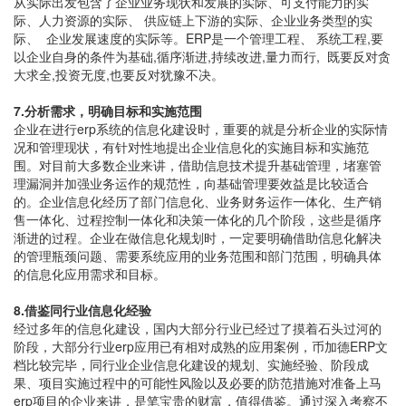
从实际出发包含了企业业务现状和发展的实际、可支付能力的实
际、人力资源的实际、 供应链上下游的实际、企业业务类型的实
际、 企业发展速度的实际等。ERP是一个管理工程、 系统工程,要
以企业自身的条件为基础,循序渐进,持续改进,量力而行, 既要反对贪
大求全,投资无度,也要反对犹豫不决。
7.分析需求，明确目标和实施范围
企业在进行erp系统的信息化建设时，重要的就是分析企业的实际情
况和管理现状，有针对性地提出企业信息化的实施目标和实施范
围。对目前大多数企业来讲，借助信息技术提升基础管理，堵塞管
理漏洞并加强业务运作的规范性，向基础管理要效益是比较适合
的。企业信息化经历了部门信息化、业务财务运作一体化、生产销
售一体化、过程控制一体化和决策一体化的几个阶段，这些是循序
渐进的过程。企业在做信息化规划时，一定要明确借助信息化解决
的管理瓶颈问题、需要系统应用的业务范围和部门范围，明确具体
的信息化应用需求和目标。
8.借鉴同行业信息化经验
经过多年的信息化建设，国内大部分行业已经过了摸着石头过河的
阶段，大部分行业erp应用已有相对成熟的应用案例，币加德ERP文
档比较完毕，同行业企业信息化建设的规划、实施经验、阶段成
果、项目实施过程中的可能性风险以及必要的防范措施对准备上马
erp项目的企业来讲，是笔宝贵的财富，值得借鉴。通过深入考察不