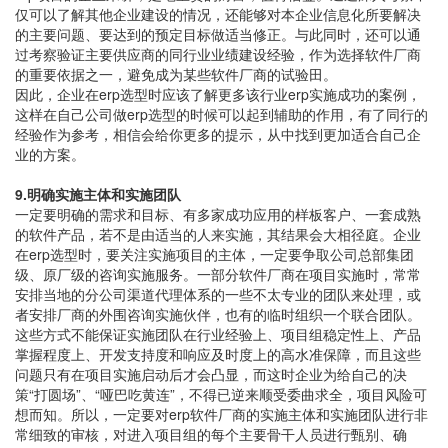
仅可以了解其他企业建设的情况，还能够对本企业信息化所要解决
的主要问题、要达到的预定目标做适当修正。与此同时，还可以通
过考察验证主要供应商的同行业业绩建设经验，作为选择软件厂商
的重要依据之一，避免成为某些软件厂商的试验田。
因此，企业在erp选型时应该了解更多该行业erp实施成功的案例，
这样在自己公司做erp选型的时候可以起到辅助的作用，有了同行的
经验作为参考，相信会给你更多的提示，从中找到更加适合自己企
业的方案。
9.明确实施主体和实施团队
一定要明确的需求和目标、有多家成功应用的样板客户、一套成熟
的软件产品，若不是由适当的人来实施，其结果会大相径庭。企业
在erp选型时，要关注实施项目的主体，一定要争取公司总部集团
级、原厂级的咨询实施服务。一部分软件厂商在项目实施时，常常
安排当地的分公司渠道代理体系的一些不太专业的团队来处理，或
者安排厂商的外围咨询实施伙伴，也有的临时组织一个联合团队。
这些方式不能保证实施团队在行业经验上、项目组稳定性上、产品
掌握程度上、开发支持度和响应及时度上的高水准保障，而且这些
问题只有在项目实施启动后才会凸显，而这时企业为给自己的决
策“打圆场”、“哑巴吃黄连”，不得已逆来顺受委曲求全，项目风险可
想而知。所以，一定要对erp软件厂商的实施主体和实施团队进行非
常细致的审核，对进入项目组的每个主要骨干人员进行甄别、确