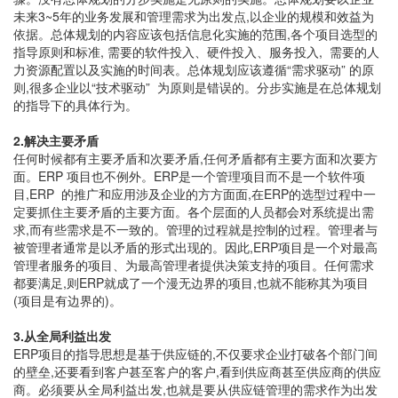
未来3~5年的业务发展和管理需求为出发点,以企业的规模和效益为
依据。总体规划的内容应该包括信息化实施的范围,各个项目选型的
指导原则和标准, 需要的软件投入、硬件投入、服务投入, 需要的人
力资源配置以及实施的时间表。总体规划应该遵循“需求驱动” 的原
则,很多企业以“技术驱动” 为原则是错误的。分步实施是在总体规划
的指导下的具体行为。
2.解决主要矛盾
任何时候都有主要矛盾和次要矛盾,任何矛盾都有主要方面和次要方
面。ERP 项目也不例外。ERP是一个管理项目而不是一个软件项
目,ERP 的推广和应用涉及企业的方方面面,在ERP的选型过程中一
定要抓住主要矛盾的主要方面。各个层面的人员都会对系统提出需
求,而有些需求是不一致的。管理的过程就是控制的过程。管理者与
被管理者通常是以矛盾的形式出现的。因此,ERP项目是一个对最高
管理者服务的项目、为最高管理者提供决策支持的项目。任何需求
都要满足,则ERP就成了一个漫无边界的项目,也就不能称其为项目
(项目是有边界的)。
3.从全局利益出发
ERP项目的指导思想是基于供应链的,不仅要求企业打破各个部门间
的壁垒,还要看到客户甚至客户的客户,看到供应商甚至供应商的供应
商。必须要从全局利益出发,也就是要从供应链管理的需求作为出发