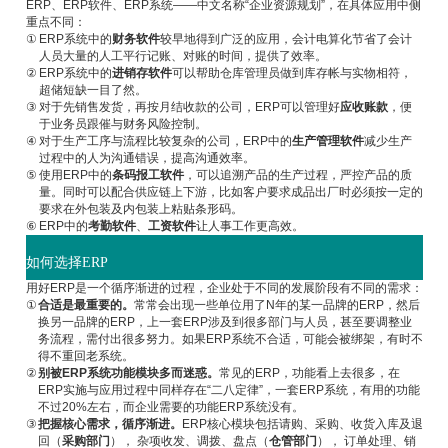
ERP、ERP软件、ERP系统——中文名称“企业资源规划”，在具体应用中侧
重点不同：
①
ERP系统中的
财务软件
较早地得到广泛的应用，会计电算化节省了会计
人员大量的人工平行记账、对账的时间，提供了效率。
②
ERP系统中的
进销存软件
可以帮助仓库管理员做到库存帐与实物相符，
超储短缺一目了然。
③
对于先销售发货，再按月结收款的公司，ERP可以管理好
应收账款
，便
于业务员跟催与财务风险控制。
④
对于生产工序与流程比较复杂的公司，ERP中的
生产管理软件
减少生产
过程中的人为沟通错误，提高沟通效率。
⑤
使用ERP中的
条码报工软件
，可以追溯产品的生产过程，严控产品的质
量。同时可以配合供应链上下游，比如客户要求成品出厂时必须按一定的
要求在外包装及内包装上粘贴条形码。
⑥
ERP中的
考勤软件
、
工资软件
让人事工作更高效。
如何选择ERP
用好ERP是一个循序渐进的过程，企业处于不同的发展阶段有不同的需求：
①
合适是最重要的。
常常会出现一些单位用了N年的某一品牌的ERP，然后
换另一品牌的ERP，上一套ERP涉及到很多部门与人员，甚至要调整业
务流程，需付出很多努力。如果ERP系统不合适，可能会被绑架，有时不
得不重回老系统。
②
别被ERP系统功能模块多而迷惑。
常见的ERP，功能看上去很多，在
ERP实施与应用过程中同样存在“二八定律”，一套ERP系统，有用的功能
不过20%左右，而企业需要的功能ERP系统没有。
③
把握核心需求，循序渐进。
ERP核心模块包括请购、采购、收货入库及退
回（
采购部门
）， 杂项收发、调拨、盘点（
仓管部门
）， 订单处理、销