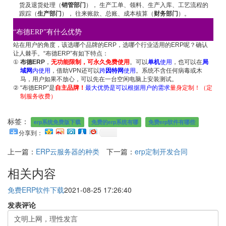
货及退货处理（
销管部门
）， 生产工单、领料、生产入库、工艺流程的
跟踪（
生产部门
）， 往来账款、总账、成本核算（
财务部门
）。
“布德ERP”有什么优势
站在用户的角度，该选哪个品牌的ERP，选哪个行业适用的ERP呢？确认
让人棘手。“布德ERP”有如下特点：
①
布德ERP
，
无功能限制，可永久免费使用
。可以
单机
使用
，也可以在
局
域网
内使用
，借助VPN还可以
跨
因特网
使用
。系统不含任何病毒或木
马，用户如果不放心，可以先在一台空闲电脑上安装测试。
②
“布德ERP”是
自主品牌！
最大优势是可以根据用户的需求
量身定制！（定
制服务收费）
标签：
erp系统免费版下载
免费的erp系统有哪
免费erp软件有哪些
分享到：
上一篇：
ERP云服务器的种类
下一篇：
erp定制开发合同
相关内容
免费ERP软件下载
2021-08-25 17:26:40
发表评论